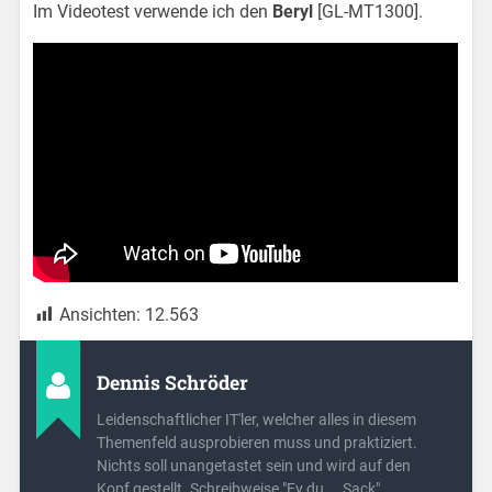
Im Videotest verwende ich den
Beryl
[GL-MT1300].
Ansichten:
12.563
Dennis Schröder
Leidenschaftlicher IT'ler, welcher alles in diesem
Themenfeld ausprobieren muss und praktiziert.
Nichts soll unangetastet sein und wird auf den
Kopf gestellt. Schreibweise "Ey du, .. Sack"