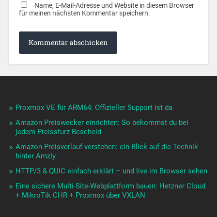
Name, E-Mail-Adresse und Website in diesem Browser
für meinen nächsten Kommentar speichern.
Proxmox VE für ARM64: Offizieller Support ist da
Amazon Preiswecker einrichten: So bekommst du bei
jedem Preissturz Bescheid
Amazon Preisverlauf verstehen: ein Blick auf die Technik
hinter Amzly
HTTP/3 & QUIC einfach erklärt – und live im Browser sehen
Eine sichere Multi-Site-Webplattform bauen: Hetzner Cloud
+ MikroTik CHR + Proxmox über VXLAN