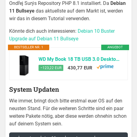
Ondřej Surýs Repository PHP 8.1 installiert. Da
Debian
11 Bullseye
das aktuellste auf dem Markt ist, werden
wir das in diesem Tutorial verwenden.
Könnte dich auch interessieren:
Debian 10 Buster
Upgrade auf Debian 11 Bullseye
BESTSELLER NR. 1
ANGEBOT
WD My Book 18 TB USB 3.0 Desktop-Festplatte mit Passwortschutz (Desktop-Speicher, Sicherungssoftware, Hardwareverschlüsselung, SuperSpeed USB)
430,77 EUR
−123,22 EUR
System Updaten
Wie immer, bringt doch bitte erstmal euer OS auf den
neusten Stand. Für die weiteren Schritte sind ein paar
weitere Pakete nötig, aber diese werden ohnehin schon
auf deinem System sein.