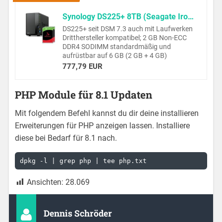
Synology DS225+ 8TB (Seagate Ironwolf 2x4TB) 2-Bay Plus Serie - Intel Celeron J4125 Quad-Core, 2 GB Non-ECC DDR4 SODIMM 1 x 2,5 GbE und 1 x 1 GbE RJ-45 LAN-Port
DS225+ seit DSM 7.3 auch mit Laufwerken
Dritthersteller kompatibel; 2 GB Non-ECC
DDR4 SODIMM standardmäßig und
aufrüstbar auf 6 GB (2 GB + 4 GB)
777,79 EUR
PHP Module für 8.1 Updaten
Mit folgendem Befehl kannst du dir deine installieren
Erweiterungen für PHP anzeigen lassen. Installiere
diese bei Bedarf für 8.1 nach.
dpkg -l | grep php | tee php.txt
Ansichten:
28.069
Dennis Schröder