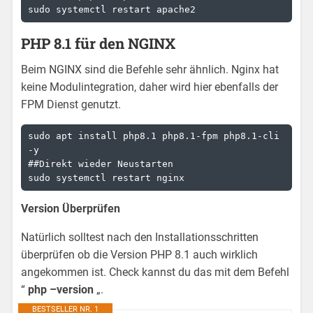
sudo systemctl restart apache2
PHP 8.1 für den NGINX
Beim NGINX sind die Befehle sehr ähnlich. Nginx hat
keine Modulintegration, daher wird hier ebenfalls der
FPM Dienst genutzt.
sudo apt install php8.1 php8.1-fpm php8.1-cli 
-y

##Direkt wieder Neustarten

sudo systemctl restart nginx
Version Überprüfen
Natürlich solltest nach den Installationsschritten
überprüfen ob die Version PHP 8.1 auch wirklich
angekommen ist. Check kannst du das mit dem Befehl
“
php –version
„.
BESTSELLER NR. 1