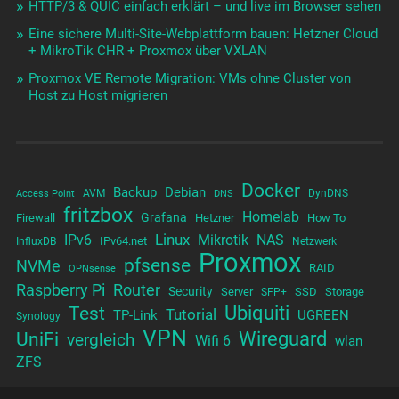
HTTP/3 & QUIC einfach erklärt – und live im Browser sehen
Eine sichere Multi-Site-Webplattform bauen: Hetzner Cloud
+ MikroTik CHR + Proxmox über VXLAN
Proxmox VE Remote Migration: VMs ohne Cluster von
Host zu Host migrieren
Docker
Backup
Debian
AVM
DynDNS
Access Point
DNS
fritzbox
Homelab
Grafana
Firewall
Hetzner
How To
Linux
IPv6
Mikrotik
NAS
IPv64.net
InfluxDB
Netzwerk
Proxmox
pfsense
NVMe
RAID
OPNsense
Raspberry Pi
Router
Security
Server
SSD
Storage
SFP+
Test
Ubiquiti
Tutorial
TP-Link
UGREEN
Synology
VPN
UniFi
Wireguard
vergleich
Wifi 6
wlan
ZFS