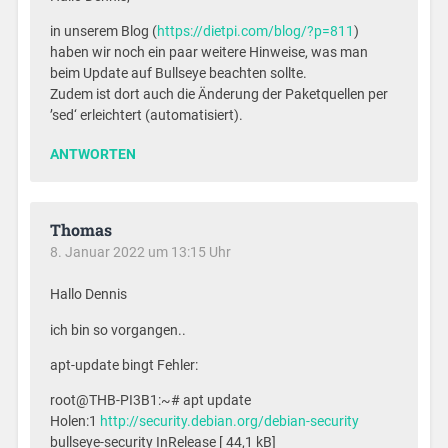
in unserem Blog (
https://dietpi.com/blog/?p=811
)
haben wir noch ein paar weitere Hinweise, was man
beim Update auf Bullseye beachten sollte.
Zudem ist dort auch die Änderung der Paketquellen per
’sed‘ erleichtert (automatisiert).
ANTWORTEN
Thomas
8. Januar 2022 um 13:15 Uhr
Hallo Dennis
ich bin so vorgangen..
apt-update bingt Fehler:
root@THB-PI3B1:~# apt update
Holen:1
http://security.debian.org/debian-security
bullseye-security InRelease [ 44,1 kB]