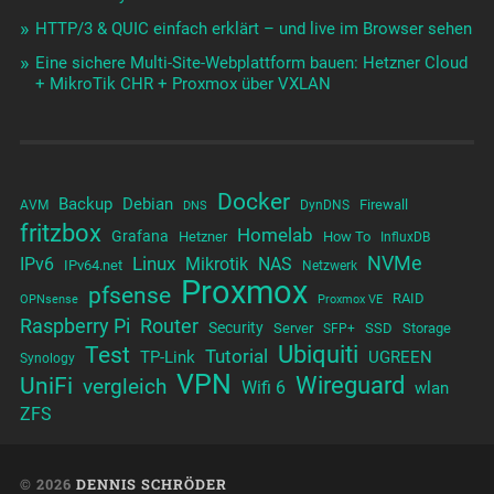
HTTP/3 & QUIC einfach erklärt – und live im Browser sehen
Eine sichere Multi-Site-Webplattform bauen: Hetzner Cloud
+ MikroTik CHR + Proxmox über VXLAN
Docker
Backup
Debian
Firewall
AVM
DynDNS
DNS
fritzbox
Homelab
Grafana
Hetzner
How To
InfluxDB
NVMe
Linux
NAS
IPv6
Mikrotik
IPv64.net
Netzwerk
Proxmox
pfsense
RAID
OPNsense
Proxmox VE
Raspberry Pi
Router
Security
Server
SSD
Storage
SFP+
Test
Ubiquiti
Tutorial
TP-Link
UGREEN
Synology
VPN
UniFi
Wireguard
vergleich
Wifi 6
wlan
ZFS
© 2026
DENNIS SCHRÖDER