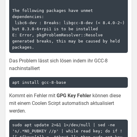
The following packages have unmet 
dependencies:

 libc6-dev : Breaks: libgcc-8-dev (< 8.4.0-2~) 
but 8.3.0-6+rpi1 is to be installed

E: Error, pkgProblemResolver::Resolve 
generated breaks, this may be caused by held 
packages.
Das Problem lässt sich lösen indem ihr GCC-8
nachinstalliert
apt install gcc-8-base
Kommt ein Fehler mit
GPG Key Fehler
können diese
mit einem Coolen Scirpt automatisch aktualisiert
werden.
sudo apt update 2>&1 1>/dev/null | sed -ne 
's/.*NO_PUBKEY //p' | while read key; do if ! 