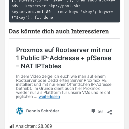
[[ ${keys[*]} =~ "$key" ]]; then sudo apt-key 
adv --keyserver hkp://pool.sks-
keyservers.net:80 --recv-keys "$key"; keys+=
("$key"); fi; done
Das könnte dich auch Interessieren
Ansichten:
28.389