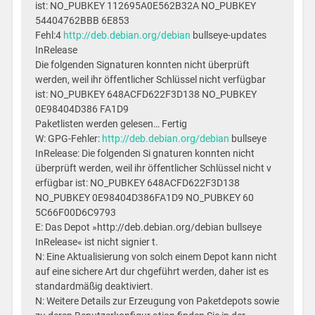
ist: NO_PUBKEY 112695A0E562B32A NO_PUBKEY
54404762BBB 6E853
Fehl:4
http://deb.debian.org/debian
bullseye-updates
InRelease
Die folgenden Signaturen konnten nicht überprüft
werden, weil ihr öffentlicher Schlüssel nicht verfügbar
ist: NO_PUBKEY 648ACFD622F3D138 NO_PUBKEY
0E98404D386 FA1D9
Paketlisten werden gelesen… Fertig
W: GPG-Fehler:
http://deb.debian.org/debian
bullseye
InRelease: Die folgenden Si gnaturen konnten nicht
überprüft werden, weil ihr öffentlicher Schlüssel nicht v
erfügbar ist: NO_PUBKEY 648ACFD622F3D138
NO_PUBKEY 0E98404D386FA1D9 NO_PUBKEY 60
5C66F00D6C9793
E: Das Depot »http://deb.debian.org/debian bullseye
InRelease« ist nicht signier t.
N: Eine Aktualisierung von solch einem Depot kann nicht
auf eine sichere Art dur chgeführt werden, daher ist es
standardmäßig deaktiviert.
N: Weitere Details zur Erzeugung von Paketdepots sowie