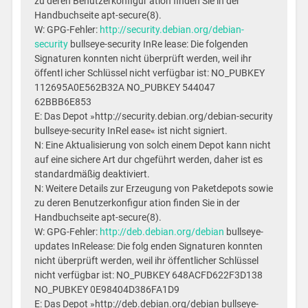
zu deren Benutzerkonfigur ation finden Sie in der
Handbuchseite apt-secure(8).
W: GPG-Fehler:
http://security.debian.org/debian-
security
bullseye-security InRe lease: Die folgenden
Signaturen konnten nicht überprüft werden, weil ihr
öffentl icher Schlüssel nicht verfügbar ist: NO_PUBKEY
112695A0E562B32A NO_PUBKEY 544047
62BBB6E853
E: Das Depot »http://security.debian.org/debian-security
bullseye-security InRel ease« ist nicht signiert.
N: Eine Aktualisierung von solch einem Depot kann nicht
auf eine sichere Art dur chgeführt werden, daher ist es
standardmäßig deaktiviert.
N: Weitere Details zur Erzeugung von Paketdepots sowie
zu deren Benutzerkonfigur ation finden Sie in der
Handbuchseite apt-secure(8).
W: GPG-Fehler:
http://deb.debian.org/debian
bullseye-
updates InRelease: Die folg enden Signaturen konnten
nicht überprüft werden, weil ihr öffentlicher Schlüssel
nicht verfügbar ist: NO_PUBKEY 648ACFD622F3D138
NO_PUBKEY 0E98404D386FA1D9
E: Das Depot »http://deb.debian.org/debian bullseye-