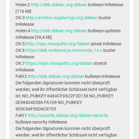
Holen:2
http://deb.debian.org/debian
bullseye InRelease
[116 kB]
OK:3
http://archive.raspberrypi.org/debian
buster
InRelease
Holen:4
http://deb.debian.org/debian
bullseye-updates
InRelease [39,4 kB]
OK:5
http://repo.mosquitto.org/debian
jessie InRelease
OK:6
https://deb.nodesource.com/node_14.x
buster
InRelease
OK:7
https://repo.mosquitto.org/debian
stretch
InRelease
Fehl:2
http://deb.debian.org/debian
bullseye InRelease
Die folgenden Signaturen konnten nicht überprüft
werden, weil ihr öffentlicher Schlüssel nicht verfügbar
ist: NO_PUBKEY 648ACFD622F3D138 NO_PUBKEY
0E98404D386 FA1D9 NO_PUBKEY
605C66F00D6C9793
Fehl:1
http://security.debian.org/debian-security
bullseye-security InRelease
Die folgenden Signaturen konnten nicht überprüft
werden, weil ihr öffentlicher Schlüssel nicht verfügbar