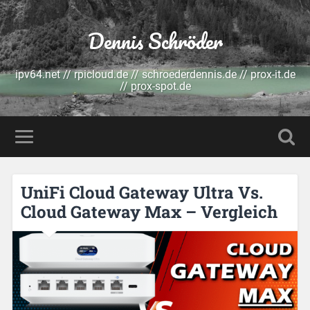
Dennis Schröder
ipv64.net // rpicloud.de // schroederdennis.de // prox-it.de
// prox-spot.de
UniFi Cloud Gateway Ultra Vs.
Cloud Gateway Max – Vergleich