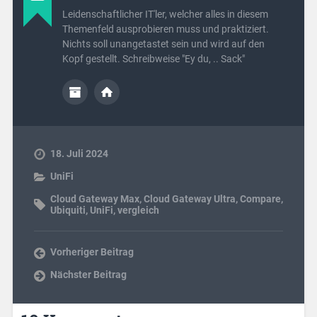
Leidenschaftlicher IT'ler, welcher alles in diesem
Themenfeld ausprobieren muss und praktiziert.
Nichts soll unangetastet sein und wird auf den
Kopf gestellt. Schreibweise "Ey du, .. Sack"
18. Juli 2024
UniFi
Cloud Gateway Max
,
Cloud Gateway Ultra
,
Compare
,
Ubiquiti
,
UniFi
,
vergleich
Vorheriger Beitrag
Nächster Beitrag