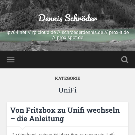
Dennis Schröder
ipv64.net // rpicloud.de // schroederdennis.de // prox-it.de
// prox-spot.de
KATEGORIE
UniFi
Von Fritzbox zu Unifi wechseln
– die Anleitung
Du überlegst, deinen Fritzbox Router gegen ein Unifi