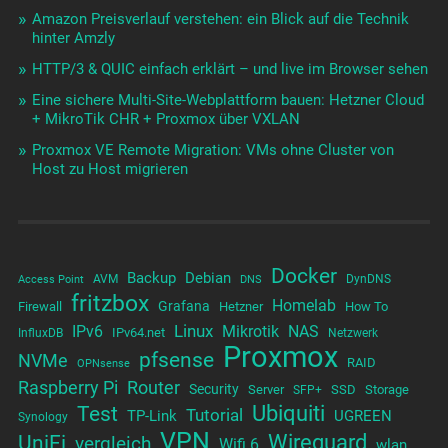
Amazon Preisverlauf verstehen: ein Blick auf die Technik
hinter Amzly
HTTP/3 & QUIC einfach erklärt – und live im Browser sehen
Eine sichere Multi-Site-Webplattform bauen: Hetzner Cloud
+ MikroTik CHR + Proxmox über VXLAN
Proxmox VE Remote Migration: VMs ohne Cluster von
Host zu Host migrieren
Docker
Backup
Debian
AVM
DynDNS
Access Point
DNS
fritzbox
Homelab
Grafana
Firewall
Hetzner
How To
Linux
IPv6
Mikrotik
NAS
IPv64.net
InfluxDB
Netzwerk
Proxmox
pfsense
NVMe
RAID
OPNsense
Raspberry Pi
Router
Security
Server
SSD
Storage
SFP+
Test
Ubiquiti
Tutorial
TP-Link
UGREEN
Synology
VPN
UniFi
Wireguard
vergleich
Wifi 6
wlan