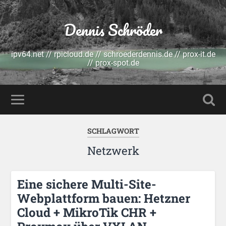
Dennis Schröder
ipv64.net // rpicloud.de // schroederdennis.de // prox-it.de
// prox-spot.de
SCHLAGWORT
Netzwerk
Eine sichere Multi-Site-
Webplattform bauen: Hetzner
Cloud + MikroTik CHR +