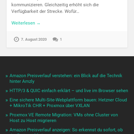
kommunizieren. Gleichzeitig erhöht sich die
Verfügbarkeit der Strecke. Wofür…
Weiterlesen →
7. August 2020
1
Amazon Preisverlauf verstehen: ein Blick auf die Technik
hinter Amzly
HTTP/3 & QUIC einfach erklärt – und live im Browser sehen
Eine sichere Multi-Site-Webplattform bauen: Hetzner Cloud
+ MikroTik CHR + Proxmox über VXLAN
Proxmox VE Remote Migration: VMs ohne Cluster von
Host zu Host migrieren
Amazon Preisverlauf anzeigen: So erkennst du sofort, ob