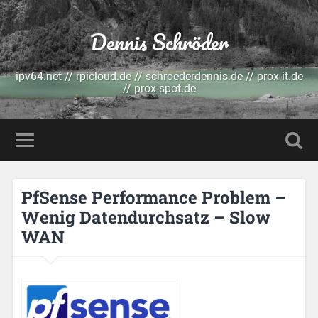
Dennis Schröder
ipv64.net // rpicloud.de // schroederdennis.de // prox-it.de
// prox-spot.de
PfSense Performance Problem –
Wenig Datendurchsatz – Slow
WAN