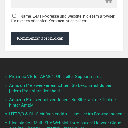
Name, E-Mail-Adresse und Website in diesem Browser
für meinen nächsten Kommentar speichern.
Proxmox VE für ARM64: Offizieller Support ist da
Amazon Preiswecker einrichten: So bekommst du bei
jedem Preissturz Bescheid
Amazon Preisverlauf verstehen: ein Blick auf die Technik
hinter Amzly
HTTP/3 & QUIC einfach erklärt – und live im Browser sehen
Eine sichere Multi-Site-Webplattform bauen: Hetzner Cloud