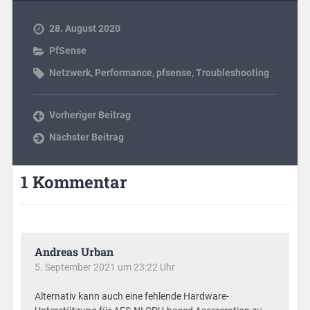
28. August 2020
PfSense
Netzwerk
,
Performance
,
pfsense
,
Troubleshooting
Vorheriger Beitrag
Nächster Beitrag
1 Kommentar
Andreas Urban
5. September 2021 um 23:22 Uhr
Alternativ kann auch eine fehlende Hardware-