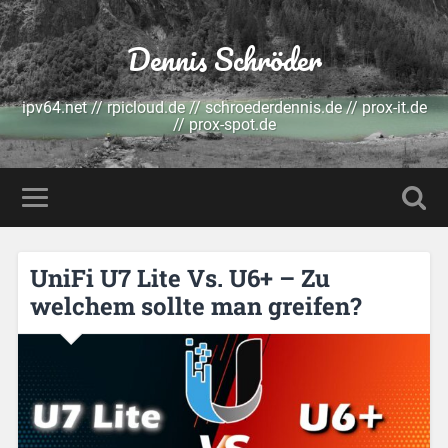
Dennis Schröder
ipv64.net // rpicloud.de // schroederdennis.de // prox-it.de
// prox-spot.de
UniFi U7 Lite Vs. U6+ – Zu
welchem sollte man greifen?