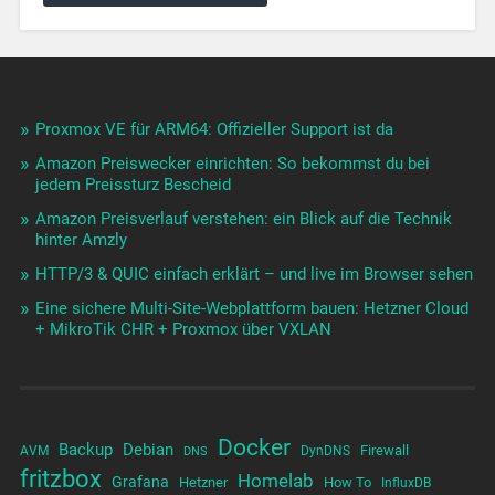
Proxmox VE für ARM64: Offizieller Support ist da
Amazon Preiswecker einrichten: So bekommst du bei
jedem Preissturz Bescheid
Amazon Preisverlauf verstehen: ein Blick auf die Technik
hinter Amzly
HTTP/3 & QUIC einfach erklärt – und live im Browser sehen
Eine sichere Multi-Site-Webplattform bauen: Hetzner Cloud
+ MikroTik CHR + Proxmox über VXLAN
Docker
Backup
Debian
Firewall
AVM
DynDNS
DNS
fritzbox
Homelab
Grafana
Hetzner
How To
InfluxDB