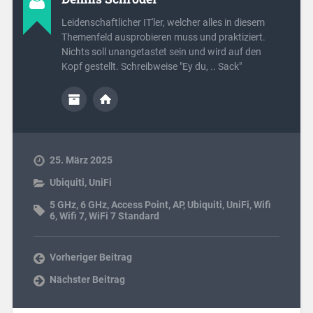
Leidenschaftlicher IT'ler, welcher alles in diesem
Themenfeld ausprobieren muss und praktiziert.
Nichts soll unangetastet sein und wird auf den
Kopf gestellt. Schreibweise "Ey du, .. Sack"
25. März 2025
Ubiquiti
,
UniFi
5 GHz
,
6 GHz
,
Access Point
,
AP
,
Ubiquiti
,
UniFi
,
Wifi
6
,
Wifi 7
,
WiFi 7 Standard
Vorheriger Beitrag
Nächster Beitrag