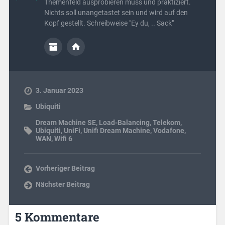
Themenfeld ausprobieren muss und praktiziert.
Nichts soll unangetastet sein und wird auf den
Kopf gestellt. Schreibweise "Ey du, .. Sack"
3. Januar 2023
Ubiquiti
Dream Machine SE
,
Load-Balancing
,
Telekom
,
Ubiquiti
,
UniFi
,
Unifi Dream Machine
,
Vodafone
,
WAN
,
Wifi 6
Vorheriger Beitrag
Nächster Beitrag
5 Kommentare