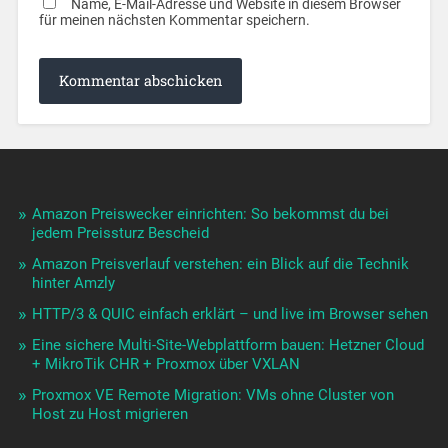
Name, E-Mail-Adresse und Website in diesem Browser
für meinen nächsten Kommentar speichern.
Amazon Preiswecker einrichten: So bekommst du bei
jedem Preissturz Bescheid
Amazon Preisverlauf verstehen: ein Blick auf die Technik
hinter Amzly
HTTP/3 & QUIC einfach erklärt – und live im Browser sehen
Eine sichere Multi-Site-Webplattform bauen: Hetzner Cloud
+ MikroTik CHR + Proxmox über VXLAN
Proxmox VE Remote Migration: VMs ohne Cluster von
Host zu Host migrieren