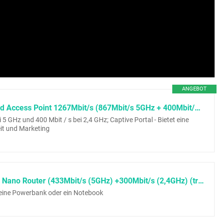
ANGEBOT
TP-Link TL-WA1201 WLAN Dualband Access Point 1267Mbit/s (867Mbit/s 5GHz + 400Mbit/s 2,4GH, Unterstützt Passive PoE, 4 fixierte Antennen) weiß
 GHz und 400 Mbit / s bei 2,4 GHz; Captive Portal - Bietet eine
eit und Marketing
TP-Link TL-WR902AC AC750 WLAN Nano Router (433Mbit/s (5GHz) +300Mbit/s (2,4GHz) (tragbar, Accesspoint, TV Adapter, Repeater, Router, Client, Media, FTP Server), weiß/grau
,eine Powerbank oder ein Notebook