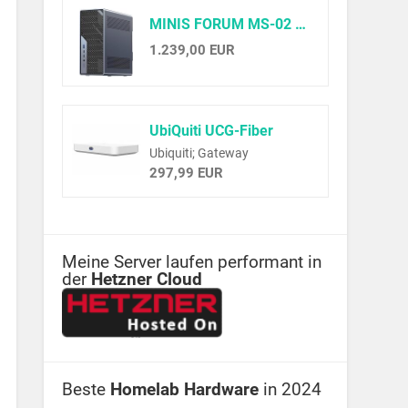
MINIS FORUM MS-02 Ultra Workstation Mini PC, Intel Core Ultra 9 285HX (24C/24T, up to 5.5GHz),PCIe 5.0 x16, 4× DDR5(ECC), 4× M.2, USB4 v2, Dual 25GbE+10GbE+2.5GbE(vPro), Wi-Fi 7,Barebone ohne RAM/SSD
1.239,00 EUR
UbiQuiti UCG-Fiber
Ubiquiti; Gateway
297,99 EUR
Meine Server laufen performant in
der
Hetzner Cloud
Beste
Homelab Hardware
in 2024