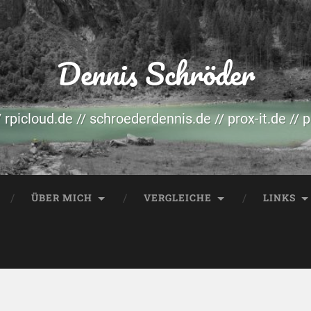
Dennis Schröder
/ rpicloud.de // schroederdennis.de // prox-it.de // 
ÜBER MICH
VERGLEICHE
LINKS