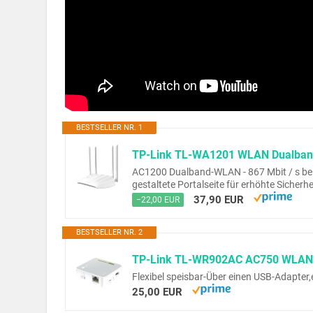
BESTSELLER NR. 1
AC1200 Dualband-WLAN - 867 Mbit / s bei 5
gestaltete Portalseite für erhöhte Sicherh
37,90 EUR
−22,00 EUR
BESTSELLER NR. 2
Flexibel speisbar-Über einen USB-Adapter
25,00 EUR