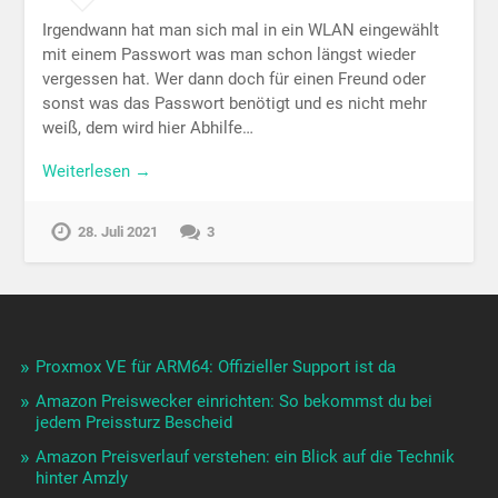
Irgendwann hat man sich mal in ein WLAN eingewählt
mit einem Passwort was man schon längst wieder
vergessen hat. Wer dann doch für einen Freund oder
sonst was das Passwort benötigt und es nicht mehr
weiß, dem wird hier Abhilfe…
Weiterlesen →
28. Juli 2021
3
Proxmox VE für ARM64: Offizieller Support ist da
Amazon Preiswecker einrichten: So bekommst du bei
jedem Preissturz Bescheid
Amazon Preisverlauf verstehen: ein Blick auf die Technik
hinter Amzly