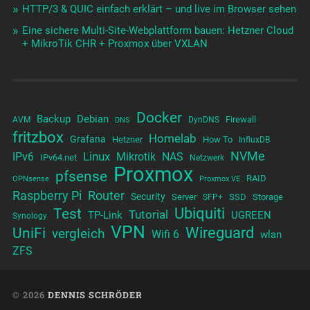
HTTP/3 & QUIC einfach erklärt – und live im Browser sehen
Eine sichere Multi-Site-Webplattform bauen: Hetzner Cloud
+ MikroTik CHR + Proxmox über VXLAN
Docker
Backup
Debian
Firewall
AVM
DynDNS
DNS
fritzbox
Homelab
Grafana
Hetzner
How To
InfluxDB
NVMe
Linux
NAS
IPv6
Mikrotik
IPv64.net
Netzwerk
Proxmox
pfsense
RAID
OPNsense
Proxmox VE
Raspberry Pi
Router
Security
Server
SSD
Storage
SFP+
Test
Ubiquiti
Tutorial
TP-Link
UGREEN
Synology
VPN
UniFi
Wireguard
vergleich
Wifi 6
wlan
ZFS
© 2026
DENNIS SCHRÖDER