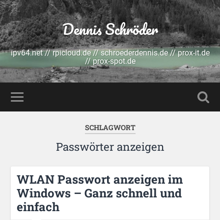
Dennis Schröder
ipv64.net // rpicloud.de // schroederdennis.de // prox-it.de
// prox-spot.de
SCHLAGWORT
Passwörter anzeigen
WLAN Passwort anzeigen im
Windows – Ganz schnell und
einfach