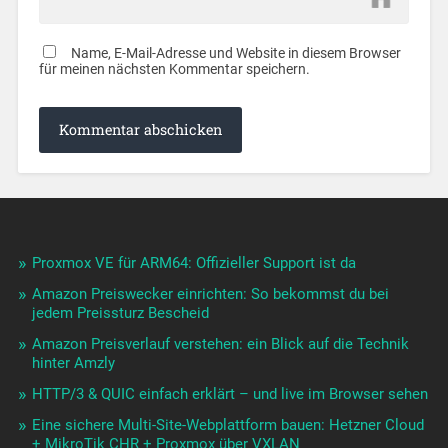
Name, E-Mail-Adresse und Website in diesem Browser
für meinen nächsten Kommentar speichern.
Proxmox VE für ARM64: Offizieller Support ist da
Amazon Preiswecker einrichten: So bekommst du bei
jedem Preissturz Bescheid
Amazon Preisverlauf verstehen: ein Blick auf die Technik
hinter Amzly
HTTP/3 & QUIC einfach erklärt – und live im Browser sehen
Eine sichere Multi-Site-Webplattform bauen: Hetzner Cloud
+ MikroTik CHR + Proxmox über VXLAN