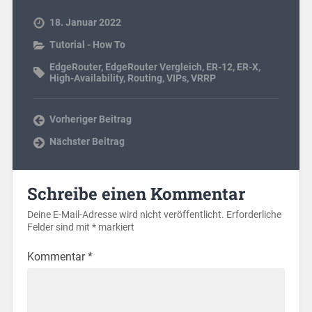
18. Januar 2022
Tutorial - How To
EdgeRouter
,
EdgeRouter Vergleich
,
ER-12
,
ER-X
,
High-Availability
,
Routing
,
VIPs
,
VRRP
Vorheriger Beitrag
Nächster Beitrag
Schreibe einen Kommentar
Deine E-Mail-Adresse wird nicht veröffentlicht.
Erforderliche
Felder sind mit
*
markiert
Kommentar
*