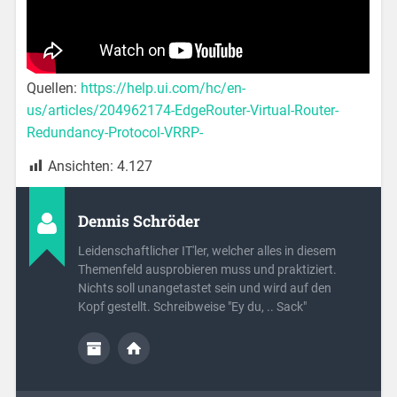
Quellen:
https://help.ui.com/hc/en-
us/articles/204962174-EdgeRouter-Virtual-Router-
Redundancy-Protocol-VRRP-
Ansichten:
4.127
Dennis Schröder
Leidenschaftlicher IT'ler, welcher alles in diesem
Themenfeld ausprobieren muss und praktiziert.
Nichts soll unangetastet sein und wird auf den
Kopf gestellt. Schreibweise "Ey du, .. Sack"