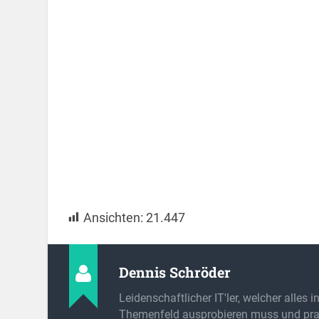
Ansichten:
21.447
Dennis Schröder
Leidenschaftlicher IT'ler, welcher alles 
Themenfeld ausprobieren muss und prak