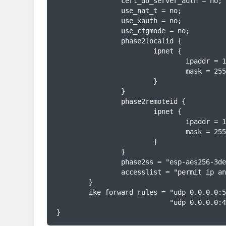
                cert_do_server_auth = no;

                use_nat_t = no;  

                use_xauth = no;

                use_cfgmode = no;

                phase2localid {

                        ipnet {

                                ipaddr = 192.168.0.0; #DEINEDATEN EINTRAGEN

                                mask = 255.255.255.0; #DEINEDATEN EINTRAGEN 

                        }

                }

                phase2remoteid {

                        ipnet {

                                ipaddr = 10.0.0.0;  #DEINEDATEN EINTRAGEN

                                mask = 255.128.0.0; #DEINEDATEN EINTRAGEN

                        }

                }

                phase2ss = "esp-aes256-3des-sha/ah-no/comp-lzs-no/pfs";

                accesslist = "permit ip any 10.0.0.0 255.128.0.0"; #DEINEDATEN EINTRAGEN

        }

        ike_forward_rules = "udp 0.0.0.0:500 0.0.0.0:500", 

                            "udp 0.0.0.0:4500 0.0.0.0:4500";

}