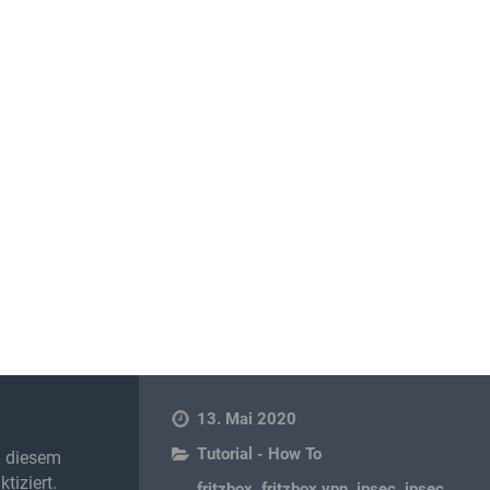
13. Mai 2020
Tutorial - How To
in diesem
tiziert.
fritzbox
,
fritzbox vpn
,
ipsec
,
ipsec