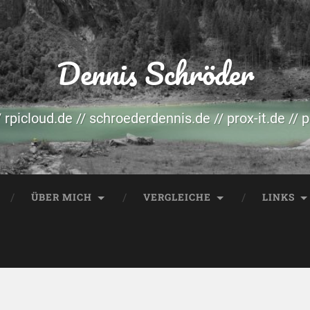
Dennis Schröder
/ rpicloud.de // schroederdennis.de // prox-it.de // 
ÜBER MICH
VERGLEICHE
LINKS