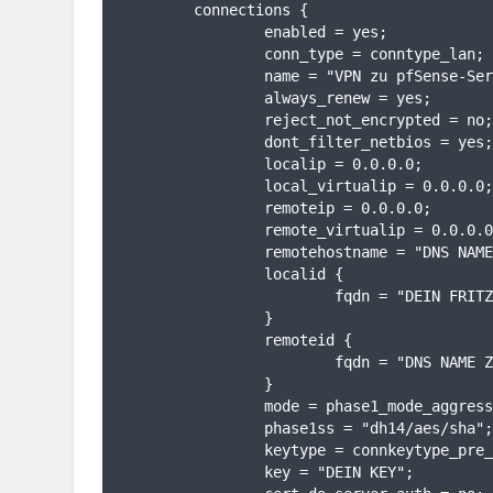
        connections {

                enabled = yes;

                conn_type = conntype_lan;

                name = "VPN zu pfSense-Server";

                always_renew = yes;

                reject_not_encrypted = no;  

                dont_filter_netbios = yes; 

                localip = 0.0.0.0;

                local_virtualip = 0.0.0.0;

                remoteip = 0.0.0.0;

                remote_virtualip = 0.0.0.0;

                remotehostname = "DNS NAME ZUR PFSENSE";

                localid {

                        fqdn = "DEIN FRITZBOX DNS NAME";

                }

                remoteid {

                        fqdn = "DNS NAME ZUR PFSENSE";

                }

                mode = phase1_mode_aggressive;

                phase1ss = "dh14/aes/sha";  

                keytype = connkeytype_pre_shared;

                key = "DEIN KEY";  
