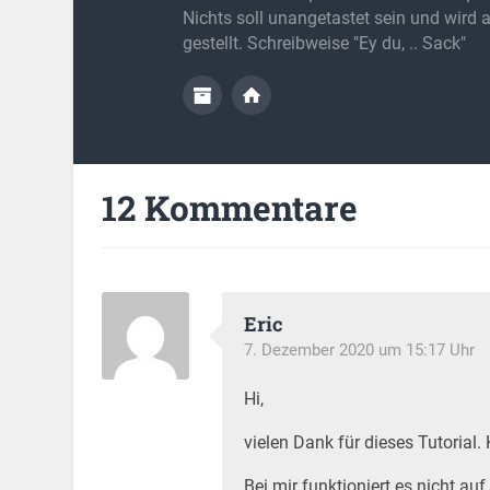
Nichts soll unangetastet sein und wird 
gestellt. Schreibweise "Ey du, .. Sack"
12 Kommentare
Eric
7. Dezember 2020 um 15:17 Uhr
Hi,
vielen Dank für dieses Tutorial.
Bei mir funktioniert es nicht au