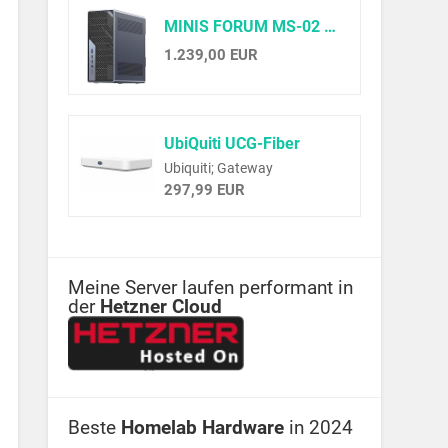
MINIS FORUM MS-02 Ultra Workstation Mini PC, Intel Core Ultra 9 285HX (24C/24T, up to 5.5GHz),PCIe 5.0 x16, 4× DDR5(ECC), 4× M.2, USB4 v2, Dual 25GbE+10GbE+2.5GbE(vPro), Wi-Fi 7,Barebone ohne RAM/SSD
1.239,00 EUR
UbiQuiti UCG-Fiber
Ubiquiti; Gateway
297,99 EUR
Meine Server laufen performant in
der
Hetzner Cloud
Beste
Homelab Hardware
in 2024