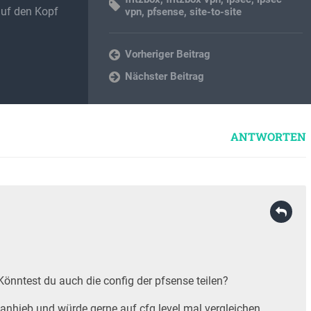
auf den Kopf
vpn
,
pfsense
,
site-to-site
Vorheriger Beitrag
Nächster Beitrag
ANTWORTEN
 Könntest du auch die config der pfsense teilen?
f anhieb und würde gerne auf cfg level mal vergleichen.