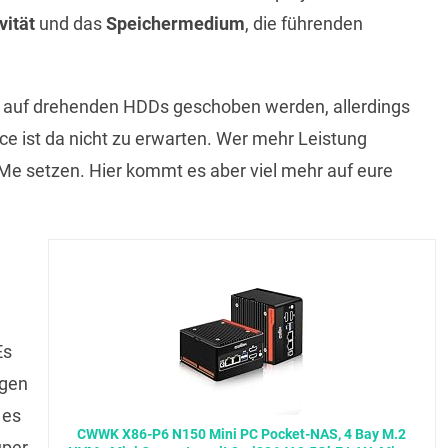
vität
und das
Speichermedium
, die führenden
 auf drehenden HDDs geschoben werden, allerdings
e ist da nicht zu erwarten. Wer mehr Leistung
Me setzen. Hier kommt es aber viel mehr auf eure
Es
ngen
 es
CWWK X86-P6 N150 Mini PC Pocket-NAS, 4 Bay M.2
uper