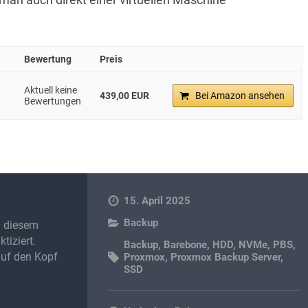
Bewertung
Preis
Aktuell keine
439,00 EUR
Bei Amazon ansehen
Bewertungen
15. April 2025
Backup
in diesem
tiziert.
Backup
,
Barebone
,
HDD
,
NVMe
,
PBS
,
auf den Kopf
Proxmox
,
Proxmox Backup Server
,
SSD