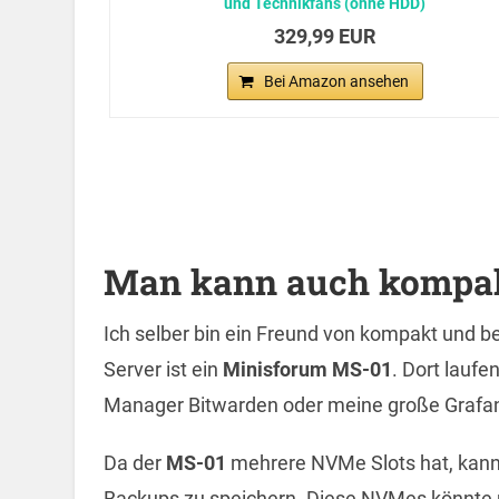
und Technikfans (ohne HDD)
329,99 EUR
Bei Amazon ansehen
Man kann auch kompakt
Ich selber bin ein Freund von kompakt und be
Server ist ein
Minisforum MS-01
. Dort laufe
Manager Bitwarden oder meine große Graf
Da der
MS-01
mehrere NVMe Slots hat, kann
Backups zu speichern. Diese NVMes könnte m