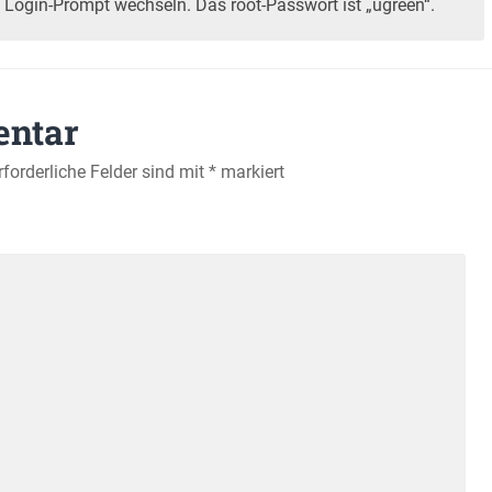
Login-Prompt wechseln. Das root-Passwort ist „ugreen“.
entar
rforderliche Felder sind mit
*
markiert