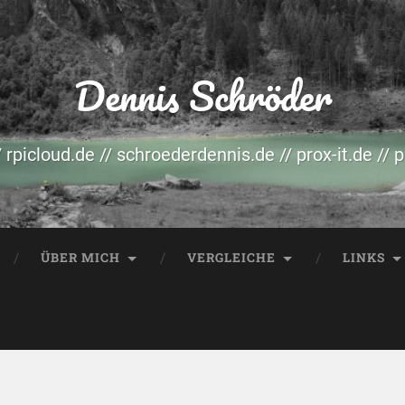
Dennis Schröder
/ rpicloud.de // schroederdennis.de // prox-it.de // 
ÜBER MICH
VERGLEICHE
LINKS