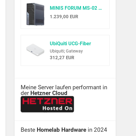
MINIS FORUM MS-02 Ultra Workstation Mini PC, Intel Core Ultra 9 285HX (24C/24T, up to 5.5GHz),PCIe 5.0 x16, 4× DDR5(ECC), 4× M.2, USB4 v2, Dual 25GbE+10GbE+2.5GbE(vPro), Wi-Fi 7,Barebone ohne RAM/SSD
1.239,00 EUR
UbiQuiti UCG-Fiber
Ubiquiti; Gateway
312,27 EUR
Meine Server laufen performant in
der
Hetzner Cloud
Beste
Homelab Hardware
in 2024