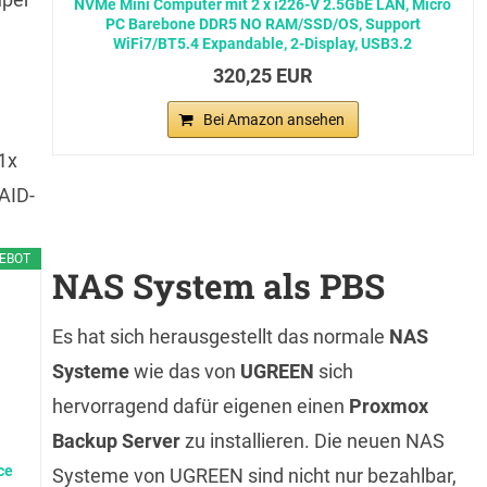
NVMe Mini Computer mit 2 x i226-V 2.5GbE LAN, Micro
PC Barebone DDR5 NO RAM/SSD/OS, Support
WiFi7/BT5.4 Expandable, 2-Display, USB3.2
320,25 EUR
Bei Amazon ansehen
1x
AID-
EBOT
NAS System als PBS
Es hat sich herausgestellt das normale
NAS
Systeme
wie das von
UGREEN
sich
hervorragend dafür eigenen einen
Proxmox
Backup Server
zu installieren. Die neuen NAS
ce
Systeme von UGREEN sind nicht nur bezahlbar,