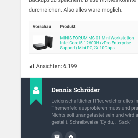
durchreichen. Also alles wäre möglich.
Vorschau
Produkt
MINIS FORUM MS-01 Mini Workstation
Intel Core i5-12600H (vPro Enterprise
Support) Mini PC,2X 10Gbps…
Ansichten:
6.199
Dennis Schröder
Leidenschaftlicher IT'ler, welcher alles 
Themenfeld ausprobieren muss und prak
Nichts soll unangetastet sein und wird 
gestellt. Schreibweise "Ey du, .. Sack"