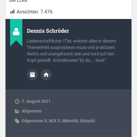
die Ecke.
Ansichten:
7.476
Dennis Schröder
Leidenschaftlicher IT'ler, welcher alles in diesem
Themenfeld ausprobieren muss und praktiziert.
Nichts soll unangetastet sein und wird auf den
Kopf gestellt. Schreibweise "Ey du, .. Sack"
7. August 2021
Allgemein
Edgerouter X
,
hEX S
,
Mikrotik
,
Ubiquiti