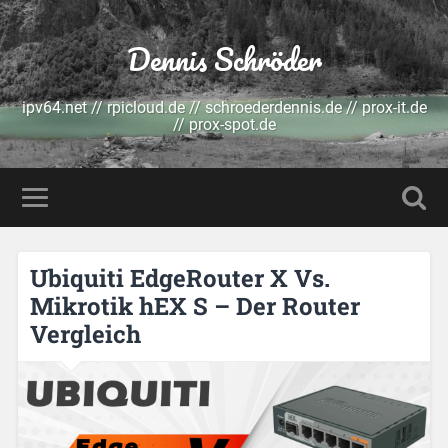
Dennis Schröder
ipv64.net // rpicloud.de // schroederdennis.de // prox-it.de
// prox-spot.de
Ubiquiti EdgeRouter X Vs.
Mikrotik hEX S – Der Router
Vergleich