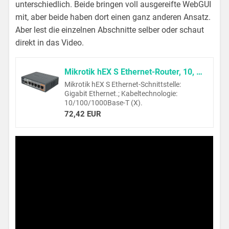
unterschiedlich. Beide bringen voll ausgereifte WebGUI
mit, aber beide haben dort einen ganz anderen Ansatz.
Aber lest die einzelnen Abschnitte selber oder schaut
direkt in das Video.
Mikrotik hEX S Ethernet-Router, 10, 100,1000 MBit/s, 10/100/1000Base-T(X), Schwarz, 256 MB, 11 W, DC
Mikrotik hEX S Ethernet-Schnittstelle:
Gigabit Ethernet.; Kabeltechnologie:
10/100/1000Base-T (X).
72,42 EUR