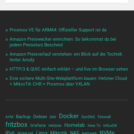
Proxmox VE für ARM64: Offizieller Support ist da
Amazon Preiswecker einrichten: So bekommst du bei
jedem Preissturz Bescheid
Amazon Preisverlauf verstehen: ein Blick auf die Technik
hinter Amzly
HTTP/3 & QUIC einfach erklärt – und live im Browser sehen
Eine sichere Multi-Site-Webplattform bauen: Hetzner Cloud
+ MikroTik CHR + Proxmox über VXLAN
Docker
Backup
Debian
Firewall
AVM
DynDNS
DNS
fritzbox
Homelab
Grafana
Hetzner
How To
InfluxDB
NVMe
Linux
NAS
IPv6
Mikrotik
IPv64.net
Netzwerk