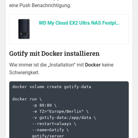
eine Push Benachrichtigung.
WD My Cloud EX2 Ultra NAS Festplatte 8 TB (zentraler Netzwerkspeicher, einfache Installation, zwei Laufwerkschächte, mobiler Zugriff, automatische Backups)
Gotify mit Docker installieren
Wie immer ist die „Installation“ mit
Docker
keine
Schwierigkeit.
docker volume create gotify-data

docker run \

	-p 80:80 \

	-e TZ="Europe/Berlin" \

	-v gotify-data:/app/data \

	--restart=always \

	--name=Gotify \

	gotify/server