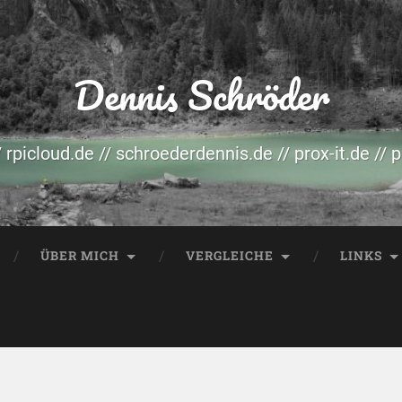
Dennis Schröder
/ rpicloud.de // schroederdennis.de // prox-it.de // 
ÜBER MICH
VERGLEICHE
LINKS