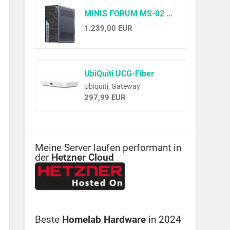
MINIS FORUM MS-02 Ultra Workstation Mini PC, Intel Core Ultra 9 285HX (24C/24T, up to 5.5GHz),PCIe 5.0 x16, 4× DDR5(ECC), 4× M.2, USB4 v2, Dual 25GbE+10GbE+2.5GbE(vPro), Wi-Fi 7,Barebone ohne RAM/SSD
1.239,00 EUR
UbiQuiti UCG-Fiber
Ubiquiti; Gateway
297,99 EUR
Meine Server laufen performant in
der
Hetzner Cloud
Beste
Homelab Hardware
in 2024