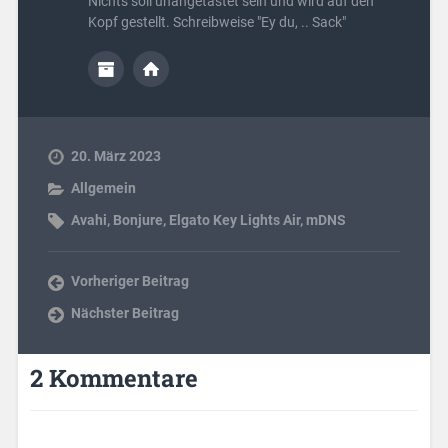
Nichts soll unangetastet sein und wird auf den
Kopf gestellt. Schreibweise "Ey du, .. Sack"
20. März 2023
Allgemein
Avahi
,
Bonjure
,
Elgato Key Lights Air
,
mDNS
Vorheriger Beitrag
Nächster Beitrag
2 Kommentare