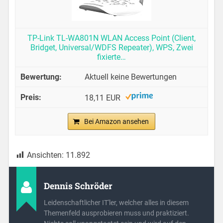
TP-Link TL-WA801N WLAN Access Point (Client,
Bridget, Universal/WDFS Repeater), WPS, Zwei
fixierte…
Aktuell keine Bewertungen
18,11 EUR
Bei Amazon ansehen
Ansichten:
11.892
Dennis Schröder
Leidenschaftlicher IT'ler, welcher alles in diesem
Themenfeld ausprobieren muss und praktiziert.