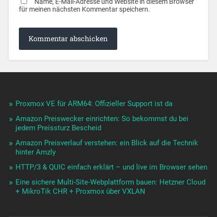
Name, E-Mail-Adresse und Website in diesem Browser
für meinen nächsten Kommentar speichern.
Proxmox VE für ARM64: Offizieller Support ist da
Amazon Preiswecker einrichten: So bekommst du bei
jedem Preissturz Bescheid
Amazon Preisverlauf verstehen: ein Blick auf die Technik
hinter Amzly
HTTP/3 & QUIC einfach erklärt – und live im Browser sehen
Eine sichere Multi-Site-Webplattform bauen: Hetzner Cloud
+ MikroTik CHR + Proxmox über VXLAN