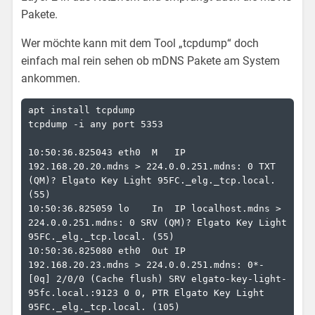
Pakete.
Wer möchte kann mit dem Tool „tcpdump“ doch
einfach mal rein sehen ob mDNS Pakete am System
ankommen.
apt install tcpdump

tcpdump -i any port 5353

10:50:36.825043 eth0  M   IP 
192.168.20.20.mdns > 224.0.0.251.mdns: 0 TXT 
(QM)? Elgato Key Light 95FC._elg._tcp.local. 
(55)

10:50:36.825059 lo    In  IP localhost.mdns > 
224.0.0.251.mdns: 0 SRV (QM)? Elgato Key Light 
95FC._elg._tcp.local. (55)

10:50:36.825080 eth0  Out IP 
192.168.20.23.mdns > 224.0.0.251.mdns: 0*- 
[0q] 2/0/0 (Cache flush) SRV elgato-key-light-
95fc.local.:9123 0 0, PTR Elgato Key Light 
95FC._elg._tcp.local. (105)
