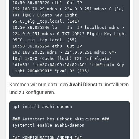
10:50:36.825220 eth1  Out IP 
192.168.70.29.mdns > 224.0.0.251.mdns: 0 [1a] 
TXT (QM)? Elgato Key Light 
95FC._elg._tcp.local. (141)

10:50:36.825240 lo    In  IP localhost.mdns > 
224.0.0.251.mdns: 0 TXT (QM)? Elgato Key Light 
95FC._elg._tcp.local. (55)

10:50:36.825254 eth0  Out IP 
192.168.20.23.mdns > 224.0.0.251.mdns: 0*- 
[0q] 1/0/0 (Cache flush) TXT "mf=Elgato" 
"dt=53" "id=3C:6A:9D:1A:82:AC" "md=Elgato Key 
Light 20GAK9901" "pv=1.0" (135)
Kommen wir nun dazu den
Avahi Dienst
zu installieren
und zu konfigurieren.
apt install avahi-daemon

### Autostart bei Reboot aktivieren ###

systemctl enable avahi-daemon

### KONFIGURATION ÄNDERN ###
