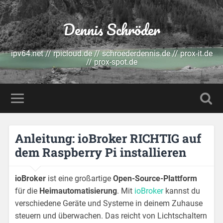
Dennis Schröder
ipv64.net // rpicloud.de // schroederdennis.de // prox-it.de
// prox-spot.de
Anleitung: ioBroker RICHTIG auf
dem Raspberry Pi installieren
ioBroker
ist eine großartige
Open-Source-Plattform
für die
Heimautomatisierung
. Mit
ioBroker
kannst du
verschiedene Geräte und Systeme in deinem Zuhause
steuern und überwachen. Das reicht von Lichtschaltern