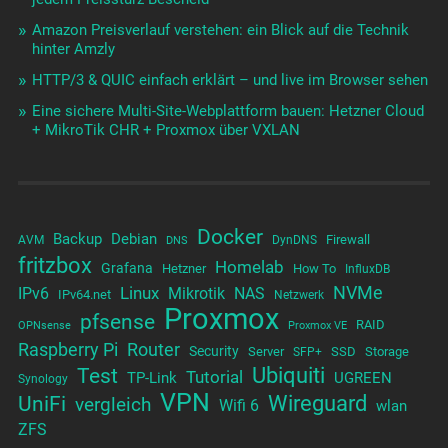
Amazon Preisverlauf verstehen: ein Blick auf die Technik
hinter Amzly
HTTP/3 & QUIC einfach erklärt – und live im Browser sehen
Eine sichere Multi-Site-Webplattform bauen: Hetzner Cloud
+ MikroTik CHR + Proxmox über VXLAN
Docker
Backup
Debian
Firewall
AVM
DynDNS
DNS
fritzbox
Homelab
Grafana
Hetzner
How To
InfluxDB
NVMe
Linux
NAS
IPv6
Mikrotik
IPv64.net
Netzwerk
Proxmox
pfsense
RAID
OPNsense
Proxmox VE
Raspberry Pi
Router
Security
Server
SSD
Storage
SFP+
Test
Ubiquiti
Tutorial
TP-Link
UGREEN
Synology
VPN
UniFi
Wireguard
vergleich
Wifi 6
wlan
ZFS