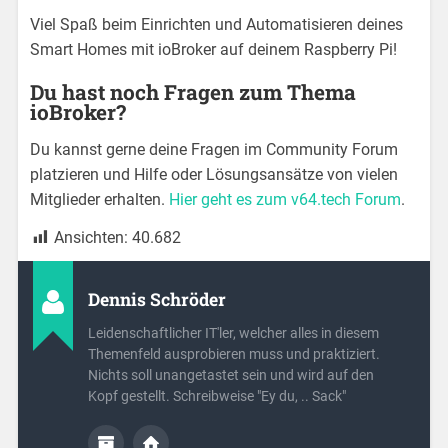
Viel Spaß beim Einrichten und Automatisieren deines
Smart Homes mit ioBroker auf deinem Raspberry Pi!
Du hast noch Fragen zum Thema
ioBroker?
Du kannst gerne deine Fragen im Community Forum
platzieren und Hilfe oder Lösungsansätze von vielen
Mitglieder erhalten.
Hier geht es zum v64.tech Forum
.
Ansichten:
40.682
Dennis Schröder
Leidenschaftlicher IT'ler, welcher alles in diesem
Themenfeld ausprobieren muss und praktiziert.
Nichts soll unangetastet sein und wird auf den
Kopf gestellt. Schreibweise "Ey du, .. Sack"