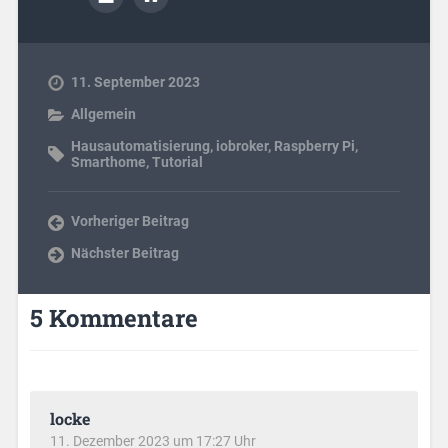
11. September 2023
Allgemein
Hausautomatisierung
,
iobroker
,
Raspberry Pi
,
Smarthome
,
Tutorial
Vorheriger Beitrag
Nächster Beitrag
5 Kommentare
locke
11. Dezember 2023 um 17:27 Uhr