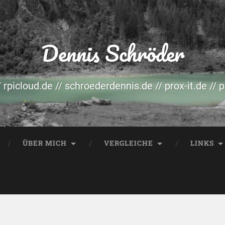
Dennis Schröder
/ rpicloud.de // schroederdennis.de // prox-it.de // 
ÜBER MICH
VERGLEICHE
LINKS