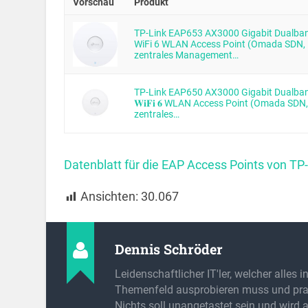
Vorschau
Produkt
TP-Link EAP653 AX3000 Gigabit Dualba
WiFi 6 WLAN Access Point (Omada SDN,
zentrales Management…
TP-Link EAP650 AX3000 Gigabit Dualba
𝐖𝐢𝐅𝐢 𝟔 WLAN Access Point (Omada SDN,
zentrales…
Datenblatt für die EAP Access Points von TP
Ansichten:
30.067
Dennis Schröder
Leidenschaftlicher IT'ler, welcher alles 
Themenfeld ausprobieren muss und prak
Nichts soll unangetastet sein und wird 