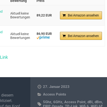
Bewertung
Preis
nd
Aktuell keine
89,22 EUR
Bei Amazon ansehen
Bewertungen
nd
86,90 EUR
Aktuell keine
Bei Amazon ansehen
Bewertungen
-Link
27. Januar 2023
Access Points
in diesem
tiziert.
5Ghz
,
6GHz
,
Access Point
,
dBi
,
dBm
,
auf den Kopf
EIRP
,
Omada
,
TP-Link
,
Wifi 6
,
WiFi 6E