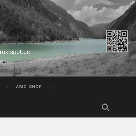
prox-spot.de
AMZ. SHOP