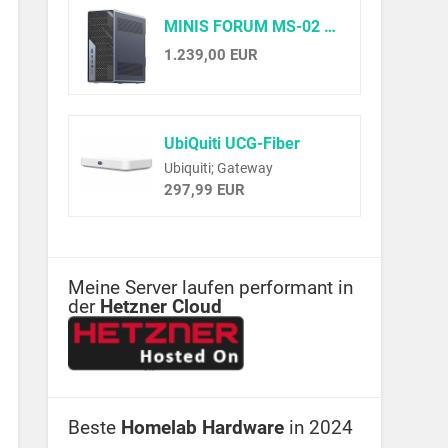
MINIS FORUM MS-02 Ultra Workstation Mini PC, Intel Core Ultra 9 285HX (24C/24T, up to 5.5GHz),PCIe 5.0 x16, 4× DDR5(ECC), 4× M.2, USB4 v2, Dual 25GbE+10GbE+2.5GbE(vPro), Wi-Fi 7,Barebone ohne RAM/SSD
1.239,00 EUR
UbiQuiti UCG-Fiber
Ubiquiti; Gateway
297,99 EUR
Meine Server laufen performant in
der
Hetzner Cloud
Beste
Homelab Hardware
in 2024