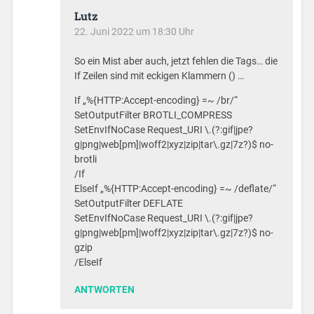
Lutz
22. Juni 2022 um 18:30 Uhr
So ein Mist aber auch, jetzt fehlen die Tags… die
If Zeilen sind mit eckigen Klammern () …
If „%{HTTP:Accept-encoding} =~ /br/“
SetOutputFilter BROTLI_COMPRESS
SetEnvIfNoCase Request_URI \.(?:gif|jpe?
g|png|web[pm]|woff2|xyz|zip|tar\.gz|7z?)$ no-
brotli
/If
ElseIf „%{HTTP:Accept-encoding} =~ /deflate/“
SetOutputFilter DEFLATE
SetEnvIfNoCase Request_URI \.(?:gif|jpe?
g|png|web[pm]|woff2|xyz|zip|tar\.gz|7z?)$ no-
gzip
/ElseIf
ANTWORTEN