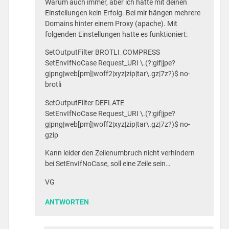
Warum auch immer, aber ich hatte mit deinen
Einstellungen kein Erfolg. Bei mir hängen mehrere
Domains hinter einem Proxy (apache). Mit
folgenden Einstellungen hatte es funktioniert:
SetOutputFilter BROTLI_COMPRESS
SetEnvIfNoCase Request_URI \.(?:gif|jpe?
g|png|web[pm]|woff2|xyz|zip|tar\.gz|7z?)$ no-
brotli
SetOutputFilter DEFLATE
SetEnvIfNoCase Request_URI \.(?:gif|jpe?
g|png|web[pm]|woff2|xyz|zip|tar\.gz|7z?)$ no-
gzip
Kann leider den Zeilenumbruch nicht verhindern
bei SetEnvIfNoCase, soll eine Zeile sein…
VG
ANTWORTEN