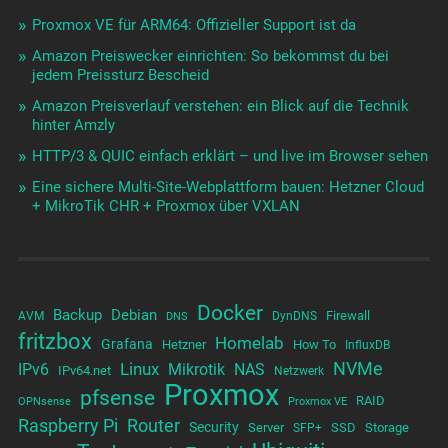
Proxmox VE für ARM64: Offizieller Support ist da
Amazon Preiswecker einrichten: So bekommst du bei
jedem Preissturz Bescheid
Amazon Preisverlauf verstehen: ein Blick auf die Technik
hinter Amzly
HTTP/3 & QUIC einfach erklärt – und live im Browser sehen
Eine sichere Multi-Site-Webplattform bauen: Hetzner Cloud
+ MikroTik CHR + Proxmox über VXLAN
Docker
Backup
Debian
Firewall
AVM
DynDNS
DNS
fritzbox
Homelab
Grafana
Hetzner
How To
InfluxDB
NVMe
Linux
NAS
IPv6
Mikrotik
IPv64.net
Netzwerk
Proxmox
pfsense
RAID
OPNsense
Proxmox VE
Raspberry Pi
Router
Security
Server
SSD
Storage
SFP+