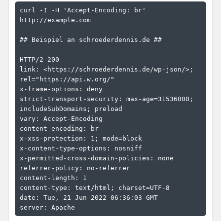
curl -I -H 'Accept-Encoding: br' 
http://example.com 

## Beispiel an schroederdennis.de ##

HTTP/2 200

link: <https://schroederdennis.de/wp-json/>; 
rel="https://api.w.org/"

x-frame-options: deny

strict-transport-security: max-age=31536000; 
includeSubDomains; preload

vary: Accept-Encoding

content-encoding: br

x-xss-protection: 1; mode=block

x-content-type-options: nosniff

x-permitted-cross-domain-policies: none

referrer-policy: no-referrer

content-length: 1

content-type: text/html; charset=UTF-8

date: Tue, 21 Jun 2022 06:36:03 GMT
