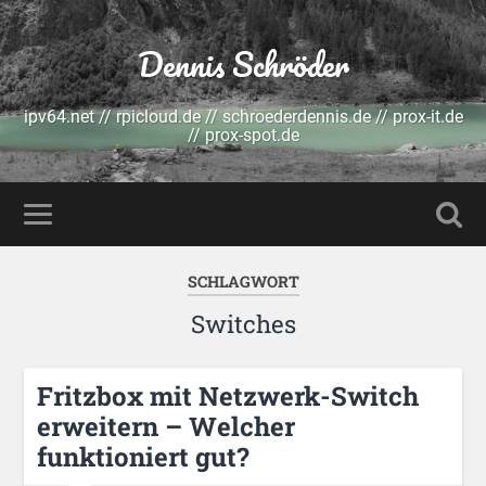
Dennis Schröder
ipv64.net // rpicloud.de // schroederdennis.de // prox-it.de
// prox-spot.de
SCHLAGWORT
Switches
Fritzbox mit Netzwerk-Switch
erweitern – Welcher
funktioniert gut?