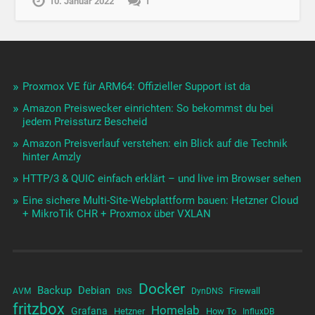
10. Januar 2022
1
Proxmox VE für ARM64: Offizieller Support ist da
Amazon Preiswecker einrichten: So bekommst du bei
jedem Preissturz Bescheid
Amazon Preisverlauf verstehen: ein Blick auf die Technik
hinter Amzly
HTTP/3 & QUIC einfach erklärt – und live im Browser sehen
Eine sichere Multi-Site-Webplattform bauen: Hetzner Cloud
+ MikroTik CHR + Proxmox über VXLAN
Docker
Backup
Debian
Firewall
AVM
DynDNS
DNS
fritzbox
Homelab
Grafana
Hetzner
How To
InfluxDB