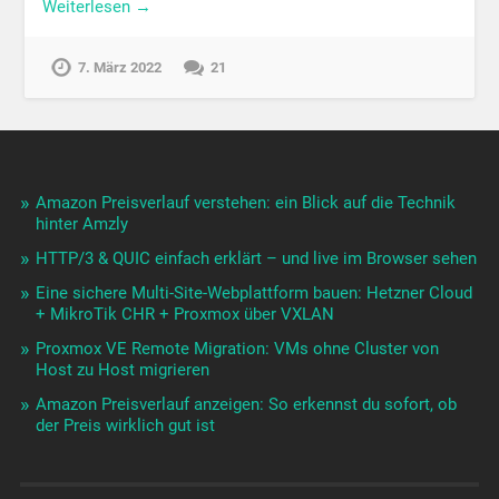
Weiterlesen →
7. März 2022
21
Amazon Preisverlauf verstehen: ein Blick auf die Technik
hinter Amzly
HTTP/3 & QUIC einfach erklärt – und live im Browser sehen
Eine sichere Multi-Site-Webplattform bauen: Hetzner Cloud
+ MikroTik CHR + Proxmox über VXLAN
Proxmox VE Remote Migration: VMs ohne Cluster von
Host zu Host migrieren
Amazon Preisverlauf anzeigen: So erkennst du sofort, ob
der Preis wirklich gut ist