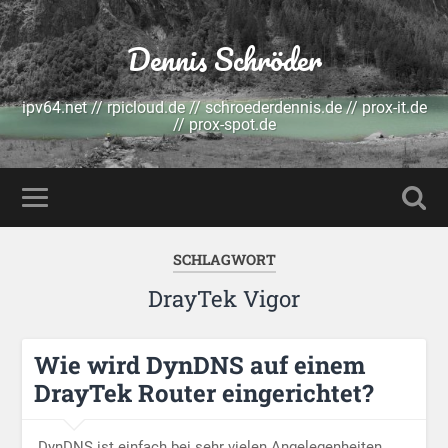
Dennis Schröder
ipv64.net // rpicloud.de // schroederdennis.de // prox-it.de
// prox-spot.de
SCHLAGWORT
DrayTek Vigor
Wie wird DynDNS auf einem
DrayTek Router eingerichtet?
DynDNS ist einfach bei sehr vielen Angelegenheiten