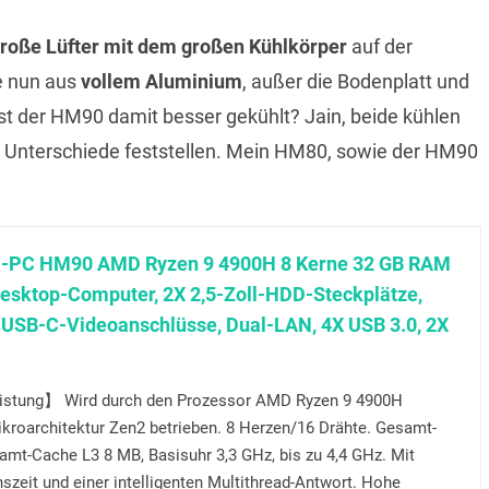
roße Lüfter mit dem großen Kühlkörper
auf der
e nun aus
vollem Aluminium
, außer die Bodenplatt und
Ist der HM90 damit besser gekühlt? Jain, beide kühlen
en Unterschiede feststellen. Mein HM80, sowie der HM90
-PC HM90 AMD Ryzen 9 4900H 8 Kerne 32 GB RAM
esktop-Computer, 2X 2,5-Zoll-HDD-Steckplätze,
USB-C-Videoanschlüsse, Dual-LAN, 4X USB 3.0, 2X
istung】 Wird durch den Prozessor AMD Ryzen 9 4900H
ikroarchitektur Zen2 betrieben. 8 Herzen/16 Drähte. Gesamt-
mt-Cache L3 8 MB, Basisuhr 3,3 GHz, bis zu 4,4 GHz. Mit
szeit und einer intelligenten Multithread-Antwort. Hohe