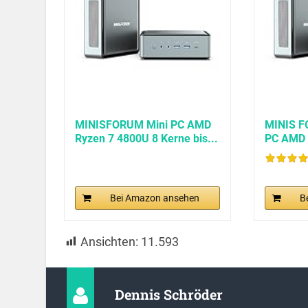
MINISFORUM Mini PC AMD
MINIS F
Ryzen 7 4800U 8 Kerne bis...
PC AMD 
Kerne...
Bei Amazon ansehen
B
Ansichten:
11.593
Dennis Schröder