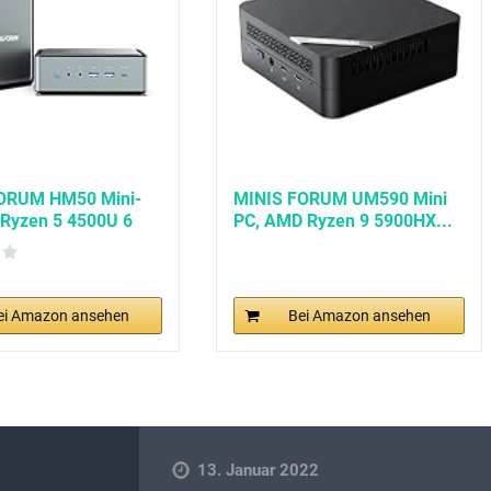
ORUM HM50 Mini-
MINIS FORUM UM590 Mini
Ryzen 5 4500U 6
PC, AMD Ryzen 9 5900HX...
ei Amazon ansehen
Bei Amazon ansehen
13. Januar 2022