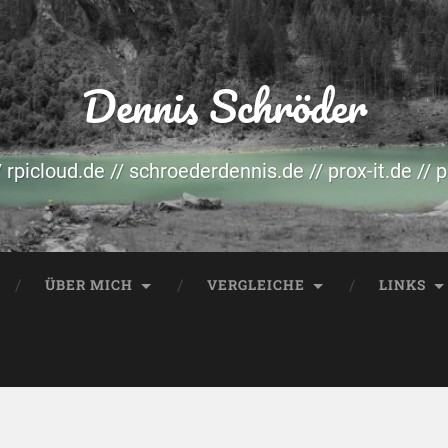
Dennis Schröder
/ rpicloud.de // schroederdennis.de // prox-it.de // 
ÜBER MICH
VERGLEICHE
LINKS