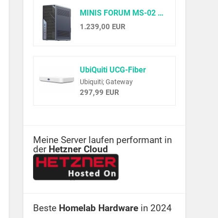
MINIS FORUM MS-02 Ultra Workstation Mini PC, Intel Core Ultra 9 285HX (24C/24T, up to 5.5GHz),PCIe 5.0 x16, 4× DDR5(ECC), 4× M.2, USB4 v2, Dual 25GbE+10GbE+2.5GbE(vPro), Wi-Fi 7,Barebone ohne RAM/SSD
1.239,00 EUR
UbiQuiti UCG-Fiber
Ubiquiti; Gateway
297,99 EUR
Meine Server laufen performant in
der
Hetzner Cloud
Beste
Homelab Hardware
in 2024