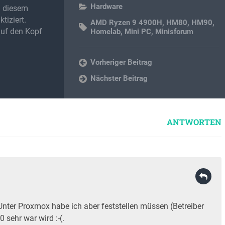
Hardware
in diesem
tiziert.
AMD Ryzen 9 4900H
,
HM80
,
HM90
,
auf den Kopf
Homelab
,
Mini PC
,
Minisforum
Vorheriger Beitrag
Nächster Beitrag
ANTWORTEN
Unter Proxmox habe ich aber feststellen müssen (Betreiber
 sehr war wird :-(.