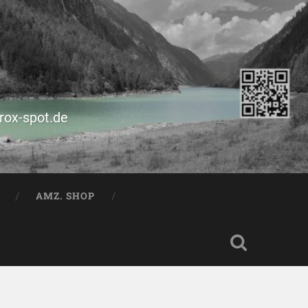
prox-spot.de
AMZ. SHOP