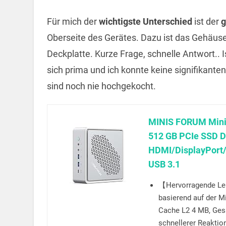
Für mich der
wichtigste Unterschied
ist der
g
Oberseite des Gerätes. Dazu ist das Gehäus
Deckplatte. Kurze Frage, schnelle Antwort.. 
sich prima und ich konnte keine signifikant
sind noch nie hochgekocht.
MINIS FORUM Mini
512 GB PCIe SSD D
HDMI/DisplayPort/
USB 3.1
【Hervorragende Le
basierend auf der M
Cache L2 4 MB, Gesa
schnellerer Reaktion