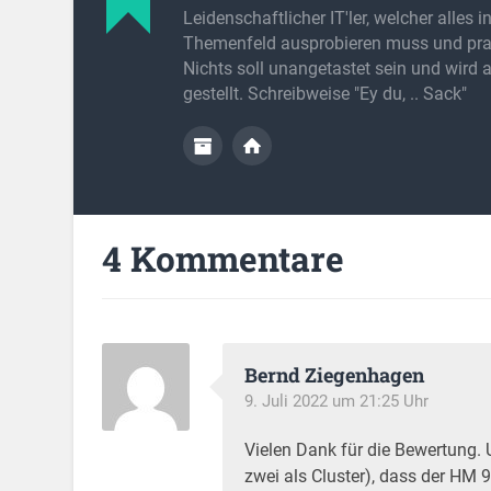
Leidenschaftlicher IT'ler, welcher alles 
Themenfeld ausprobieren muss und prak
Nichts soll unangetastet sein und wird 
gestellt. Schreibweise "Ey du, .. Sack"
4 Kommentare
Bernd Ziegenhagen
9. Juli 2022 um 21:25 Uhr
Vielen Dank für die Bewertung. 
zwei als Cluster), dass der HM 90