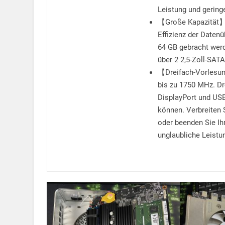
Leistung und gering
【Große Kapazität】 
Effizienz der Daten
64 GB gebracht werd
über 2 2,5-Zoll-SAT
【Dreifach-Vorlesun
bis zu 1750 MHz. Dr
DisplayPort und USB
können. Verbreiten 
oder beenden Sie Ihr
unglaubliche Leistu