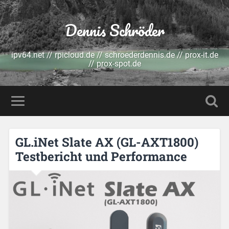
Dennis Schröder
ipv64.net // rpicloud.de // schroederdennis.de // prox-it.de
// prox-spot.de
GL.iNet Slate AX (GL-AXT1800)
Testbericht und Performance