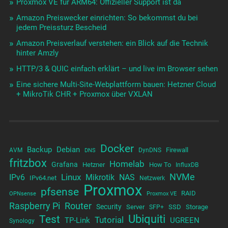
Proxmox VE für ARM64: Offizieller Support ist da
Amazon Preiswecker einrichten: So bekommst du bei
jedem Preissturz Bescheid
Amazon Preisverlauf verstehen: ein Blick auf die Technik
hinter Amzly
HTTP/3 & QUIC einfach erklärt – und live im Browser sehen
Eine sichere Multi-Site-Webplattform bauen: Hetzner Cloud
+ MikroTik CHR + Proxmox über VXLAN
Docker
Backup
Debian
Firewall
AVM
DynDNS
DNS
fritzbox
Homelab
Grafana
Hetzner
How To
InfluxDB
NVMe
Linux
NAS
IPv6
Mikrotik
IPv64.net
Netzwerk
Proxmox
pfsense
RAID
OPNsense
Proxmox VE
Raspberry Pi
Router
Security
Server
SSD
Storage
SFP+
Test
Ubiquiti
Tutorial
TP-Link
UGREEN
Synology