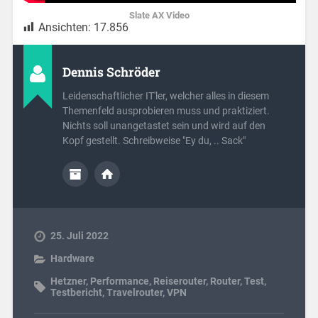
Slate AX Video
Ansichten:
17.856
Dennis Schröder
Leidenschaftlicher IT'ler, welcher alles in diesem
Themenfeld ausprobieren muss und praktiziert.
Nichts soll unangetastet sein und wird auf den
Kopf gestellt. Schreibweise "Ey du, .. Sack"
25. Juli 2022
Hardware
Hetzner
,
Performance
,
Reiserouter
,
Router
,
Test
,
Testbericht
,
Travelrouter
,
VPN