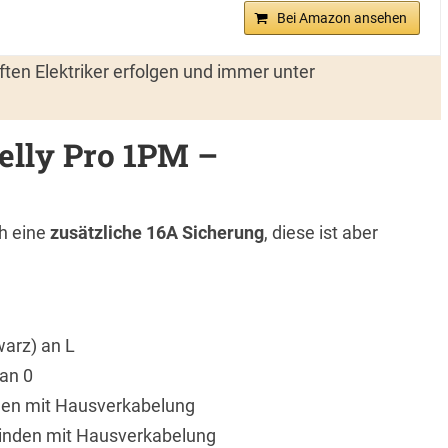
Bei Amazon ansehen
ten Elektriker erfolgen und immer unter
elly Pro 1PM –
h eine
zusätzliche 16A Sicherung
, diese ist aber
arz) an L
an 0
nden mit Hausverkabelung
rbinden mit Hausverkabelung