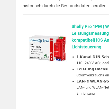
historisch durch die Bestandsdaten scrollen.
Shelly Pro 1PM | W
Leistungsmessung|
kompatibel| iOS An
Lichtsteuerung
𝟭-𝗞𝗮𝗻𝗮𝗹-𝗗𝗜𝗡-𝗦
110–240 V AC; ideal
𝗟𝗲𝗶𝘀𝘁𝘂𝗻𝗴𝘀𝗺
Stromverbrauchs an
𝗟𝗔𝗡- & 𝗪𝗟𝗔𝗡-𝗦𝘁𝗲
LAN- und WLAN-Netzw
Einrichtung