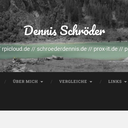
Dennis Schröder
/ rpicloud.de // schroederdennis.de // prox-it.de // 
ÜBER MICH
VERGLEICHE
LINKS