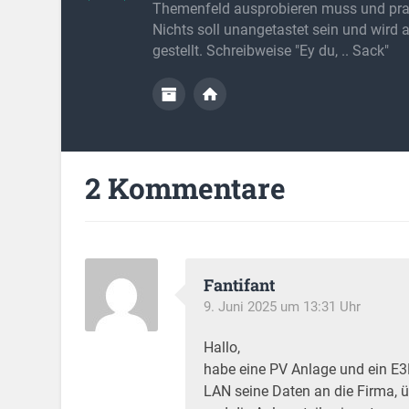
Themenfeld ausprobieren muss und prak
Nichts soll unangetastet sein und wird 
gestellt. Schreibweise "Ey du, .. Sack"
2 Kommentare
Fantifant
9. Juni 2025 um 13:31 Uhr
Hallo,
habe eine PV Anlage und ein E3
LAN seine Daten an die Firma, ü