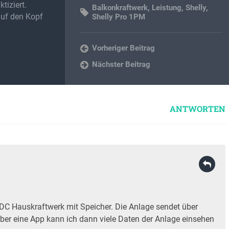
tiziert.
Balkonkraftwerk
,
Leistung
,
Shelly
,
auf den Kopf
Shelly Pro 1PM
Vorheriger Beitrag
Nächster Beitrag
ANTWORTEN
DC Hauskraftwerk mit Speicher. Die Anlage sendet über
ber eine App kann ich dann viele Daten der Anlage einsehen