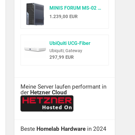
MINIS FORUM MS-02 Ultra Workstation Mini PC, Intel Core Ultra 9 285HX (24C/24T, up to 5.5GHz),PCIe 5.0 x16, 4× DDR5(ECC), 4× M.2, USB4 v2, Dual 25GbE+10GbE+2.5GbE(vPro), Wi-Fi 7,Barebone ohne RAM/SSD
1.239,00 EUR
UbiQuiti UCG-Fiber
Ubiquiti; Gateway
297,99 EUR
Meine Server laufen performant in
der
Hetzner Cloud
Beste
Homelab Hardware
in 2024