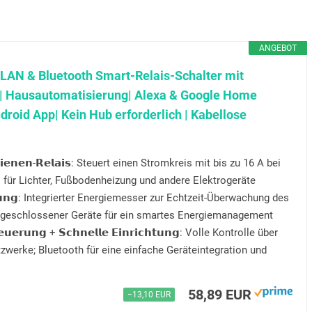
ANGEBOT
LAN & Bluetooth Smart-Relais-Schalter mit
 Hausautomatisierung| Alexa & Google Home
droid App| Kein Hub erforderlich | Kabellose
𝗵𝗶𝗲𝗻𝗲𝗻-𝗥𝗲𝗹𝗮𝗶𝘀: Steuert einen Stromkreis mit bis zu 16 A bei
 für Lichter, Fußbodenheizung und andere Elektrogeräte
𝘀𝘀𝘂𝗻𝗴: Integrierter Energiemesser zur Echtzeit-Überwachung des
geschlossener Geräte für ein smartes Energiemanagement
𝘂𝗲𝗿𝘂𝗻𝗴 + 𝗦𝗰𝗵𝗻𝗲𝗹𝗹𝗲 𝗘𝗶𝗻𝗿𝗶𝗰𝗵𝘁𝘂𝗻𝗴: Volle Kontrolle über
erke; Bluetooth für eine einfache Geräteintegration und
58,89 EUR
−13,10 EUR