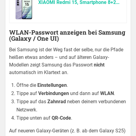
XIAOMI Redmi 15, Smartphone 8+256GB, Handy mit Android, 6,9″ FHD+ 144Hz DotDisplay, Snapdragon 685, 50MP KI-Dualkamera, 7000mAh Akku, Sandy Purple
WLAN-Passwort anzeigen bei Samsung
(Galaxy / One UI)
Bei Samsung ist der Weg fast der selbe, nur die Pfade
heißen etwas anders – und auf älteren Galaxy-
Modellen zeigt Samsung das Passwort
nicht
automatisch im Klartext an.
Öffne die
Einstellungen
.
Tippe auf
Verbindungen
und dann auf
WLAN
.
Tippe auf das
Zahnrad
neben deinem verbundenen
Netzwerk.
Tippe unten auf
QR-Code
.
Auf neueren Galaxy-Geräten (z. B. ab dem Galaxy S25)