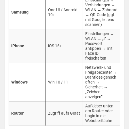
Einstellungen →
Verbindungen →
One UI / Android
WLAN → Zahnrad
Samsung
10+
→ QR-Code (ggf.
mit Google Lens
scannen)
Einstellungen →
WLAN → „i“ →
Passwort
iPhone
iOS 16+
antippen → mit
Face ID
freischalten
Netzwerk- und
Freigabecenter →
Drahtloseigensch
Windows
Win 10 / 11
aften →
Sicherheit →
„Zeichen
anzeigen“
Aufkleber unten
am Router oder
Router
Zugriff aufs Gerät
Login in die
Weboberfläche