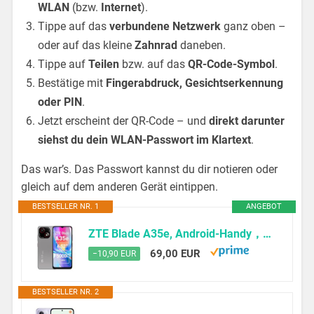
WLAN
(bzw.
Internet
).
Tippe auf das
verbundene Netzwerk
ganz oben –
oder auf das kleine
Zahnrad
daneben.
Tippe auf
Teilen
bzw. auf das
QR-Code-Symbol
.
Bestätige mit
Fingerabdruck, Gesichtserkennung
oder PIN
.
Jetzt erscheint der QR-Code – und
direkt darunter
siehst du dein WLAN-Passwort im Klartext
.
Das war’s. Das Passwort kannst du dir notieren oder
gleich auf dem anderen Gerät eintippen.
BESTSELLER NR. 1
ANGEBOT
ZTE Blade A35e, Android-Handy，Smartphone ohne Vertrag: 2GB+64GB Speicher, Silvery Gray, 5000 mAh Batterie & 6.52″ HD+Display
69,00 EUR
−10,90 EUR
BESTSELLER NR. 2