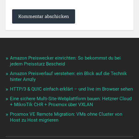
Amazon Preiswecker einrichten: So bekommst du bei
jedem Preissturz Bescheid
Amazon Preisverlauf verstehen: ein Blick auf die Technik
hinter Amzly
HTTP/3 & QUIC einfach erklärt – und live im Browser sehen
Eine sichere Multi-Site-Webplattform bauen: Hetzner Cloud
+ MikroTik CHR + Proxmox über VXLAN
Proxmox VE Remote Migration: VMs ohne Cluster von
Host zu Host migrieren