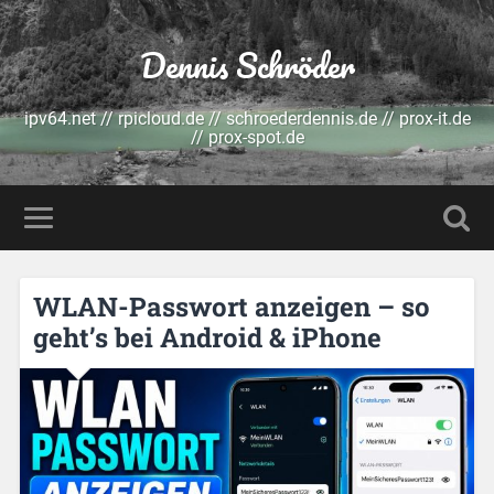
Dennis Schröder
ipv64.net // rpicloud.de // schroederdennis.de // prox-it.de
// prox-spot.de
WLAN-Passwort anzeigen – so
geht’s bei Android & iPhone