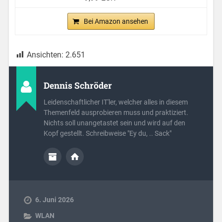
Bei Amazon ansehen
Ansichten:
2.651
Dennis Schröder
Leidenschaftlicher IT'ler, welcher alles in diesem
Themenfeld ausprobieren muss und praktiziert.
Nichts soll unangetastet sein und wird auf den
Kopf gestellt. Schreibweise "Ey du, .. Sack"
6. Juni 2026
WLAN