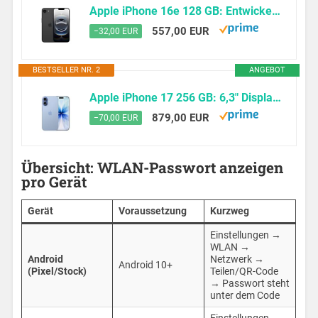
Apple iPhone 16e 128 GB: Entwickelt für Apple Intelligence, A18 Chip, Gigantische Batterielaufzeit, 48 MP Fusion Kamera, 6,1“ Super Retina XDR Display, Schwarz
557,00 EUR
−32,00 EUR
BESTSELLER NR. 2
ANGEBOT
Apple iPhone 17 256 GB: 6,3″ Display mit ProMotion, A19 Chip, Center Stage Frontkamera für Smarte Gruppenselfies, Verbesserte Kratzfestigkeit, Batterie für den ganzen Tag; Nebelblau
879,00 EUR
−70,00 EUR
Übersicht: WLAN-Passwort anzeigen
pro Gerät
Gerät
Voraussetzung
Kurzweg
Einstellungen →
WLAN →
Android
Netzwerk →
Android 10+
(Pixel/Stock)
Teilen/QR-Code
→ Passwort steht
unter dem Code