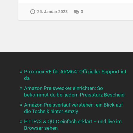
25. Januar 2023
3
Proxmox VE für ARM64: Offizieller Support ist
da
Amazon Preiswecker einrichten: So
bekommst du bei jedem Preissturz Bescheid
Amazon Preisverlauf verstehen: ein Blick auf
die Technik hinter Amzly
HTTP/3 & QUIC einfach erklärt – und live im
Browser sehen