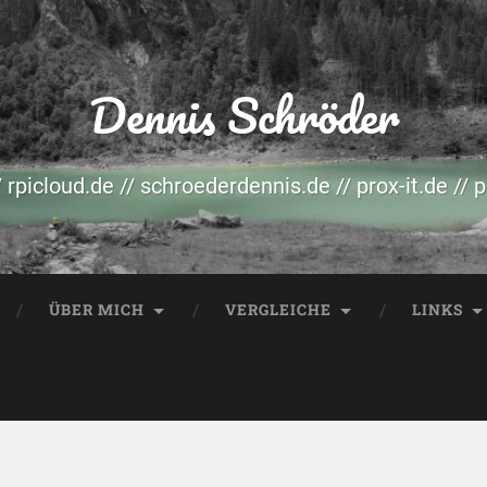
Dennis Schröder
/ rpicloud.de // schroederdennis.de // prox-it.de // 
ÜBER MICH
VERGLEICHE
LINKS