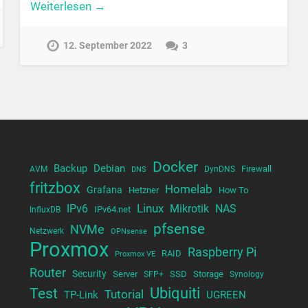
Weiterlesen →
12. September 2022
3
Docker
Backup
Debian
Firewall
AVM
DynDNS
DNS
fritzbox
Homelab
Grafana
Hetzner
How To
Linux
NAS
IPv6
Mikrotik
IPv64.net
InfluxDB
pfsense
NVMe
Netzwerk
OPNsense
Proxmox
Raspberry Pi
RAID
Proxmox VE
Router
Security
Server
SSD
Storage
SFP+
Synology
Test
Ubiquiti
Tutorial
TP-Link
UGREEN