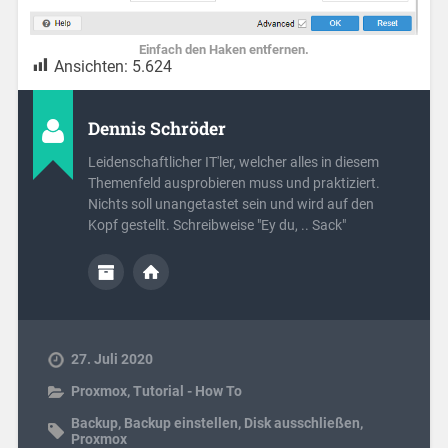
Einfach den Haken entfernen.
Ansichten:
5.624
Dennis Schröder
Leidenschaftlicher IT'ler, welcher alles in diesem
Themenfeld ausprobieren muss und praktiziert.
Nichts soll unangetastet sein und wird auf den
Kopf gestellt. Schreibweise "Ey du, .. Sack"
27. Juli 2020
Proxmox
,
Tutorial - How To
Backup
,
Backup einstellen
,
Disk ausschließen
,
Proxmox