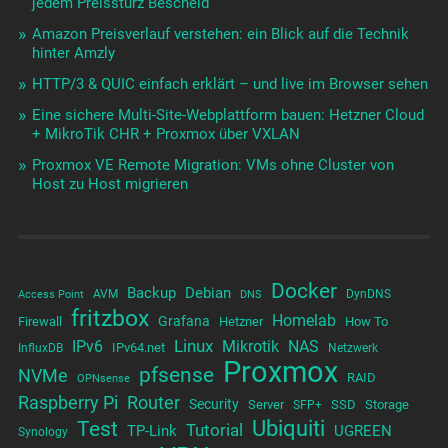
jedem Preissturz Bescheid
Amazon Preisverlauf verstehen: ein Blick auf die Technik
hinter Amzly
HTTP/3 & QUIC einfach erklärt – und live im Browser sehen
Eine sichere Multi-Site-Webplattform bauen: Hetzner Cloud
+ MikroTik CHR + Proxmox über VXLAN
Proxmox VE Remote Migration: VMs ohne Cluster von
Host zu Host migrieren
Docker
Backup
Debian
AVM
DynDNS
Access Point
DNS
fritzbox
Homelab
Grafana
Firewall
Hetzner
How To
Linux
IPv6
Mikrotik
NAS
IPv64.net
InfluxDB
Netzwerk
Proxmox
pfsense
NVMe
RAID
OPNsense
Raspberry Pi
Router
Security
Server
SSD
Storage
SFP+
Test
Ubiquiti
Tutorial
TP-Link
UGREEN
Synology