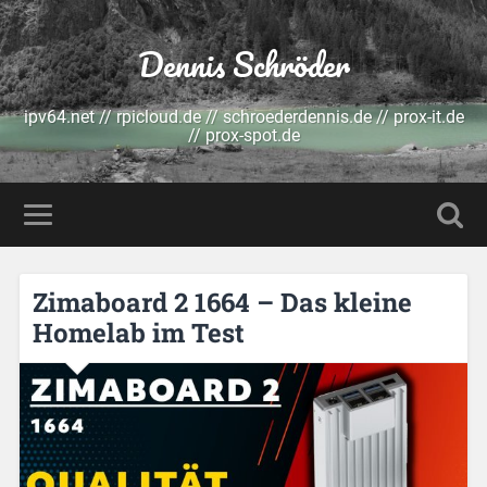
Dennis Schröder
ipv64.net // rpicloud.de // schroederdennis.de // prox-it.de
// prox-spot.de
Zimaboard 2 1664 – Das kleine
Homelab im Test