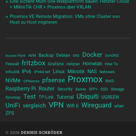
Eine sichere Multi-Site-Webplattform bauen: Hetzner Cloud
+ MikroTik CHR + Proxmox über VXLAN
Proxmox VE Remote Migration: VMs ohne Cluster von
Host zu Host migrieren
Docker
Backup
Debian
AVM
DynDNS
Access Point
DNS
fritzbox
Homelab
Grafana
Firewall
Hetzner
How To
Linux
IPv6
Mikrotik
NAS
IPv64.net
InfluxDB
Netzwerk
Proxmox
pfsense
NVMe
RAID
OPNsense
Raspberry Pi
Router
Security
Server
SSD
Storage
SFP+
Test
Ubiquiti
Tutorial
TP-Link
UGREEN
Synology
VPN
UniFi
Wireguard
vergleich
Wifi 6
wlan
ZFS
© 2026
DENNIS SCHRÖDER