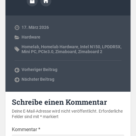
17. März 2026
Hardware
Homelab
,
Homelab Hardware
,
Intel N150
,
LPDDR5X
,
Mini PC
,
PCIe3.0
,
Zimaboard
,
Zimaboard 2
Vorheriger Beitrag
Nächster Beitrag
Schreibe einen Kommentar
Deine E-Mail-Adresse wird nicht veröffentlicht.
Erforderliche
Felder sind mit
*
markiert
Kommentar
*