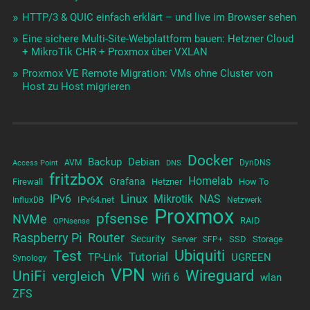
HTTP/3 & QUIC einfach erklärt – und live im Browser sehen
Eine sichere Multi-Site-Webplattform bauen: Hetzner Cloud
+ MikroTik CHR + Proxmox über VXLAN
Proxmox VE Remote Migration: VMs ohne Cluster von
Host zu Host migrieren
Docker
Backup
Debian
AVM
DynDNS
Access Point
DNS
fritzbox
Homelab
Grafana
Firewall
Hetzner
How To
Linux
IPv6
Mikrotik
NAS
IPv64.net
InfluxDB
Netzwerk
Proxmox
pfsense
NVMe
RAID
OPNsense
Raspberry Pi
Router
Security
Server
SSD
Storage
SFP+
Test
Ubiquiti
Tutorial
TP-Link
UGREEN
Synology
VPN
UniFi
Wireguard
vergleich
Wifi 6
wlan
ZFS