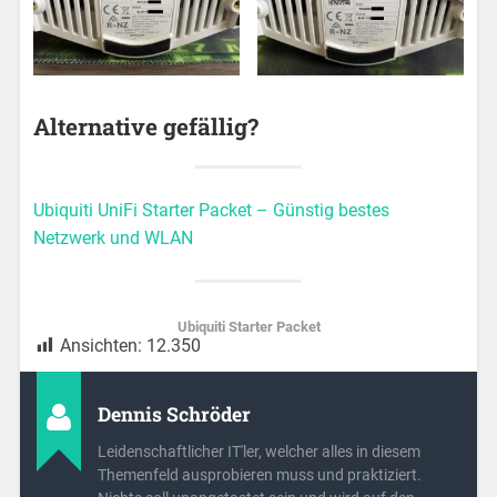
Alternative gefällig?
Ubiquiti UniFi Starter Packet – Günstig bestes
Netzwerk und WLAN
Ubiquiti Starter Packet
Ansichten:
12.350
Dennis Schröder
Leidenschaftlicher IT'ler, welcher alles in diesem
Themenfeld ausprobieren muss und praktiziert.