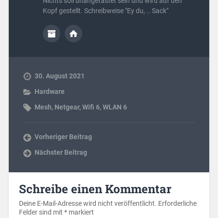
Nichts soll unangetastet sein und wird auf den
Kopf gestellt. Schreibweise "Ey du, .. Sack"
30. August 2021
Hardware
Mesh
,
Netgear
,
Wifi 6
,
WLAN 6
Vorheriger Beitrag
Nächster Beitrag
Schreibe einen Kommentar
Deine E-Mail-Adresse wird nicht veröffentlicht.
Erforderliche
Felder sind mit
*
markiert