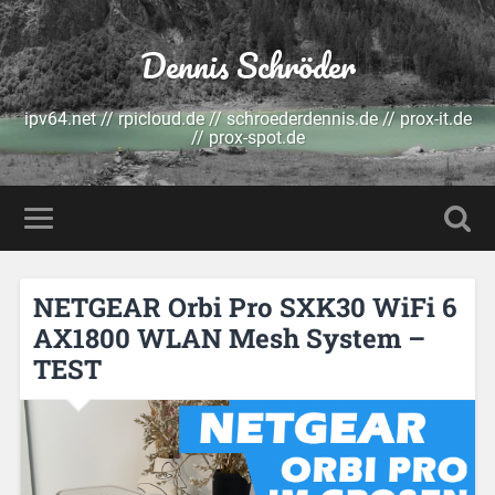
Dennis Schröder
ipv64.net // rpicloud.de // schroederdennis.de // prox-it.de
// prox-spot.de
NETGEAR Orbi Pro SXK30 WiFi 6
AX1800 WLAN Mesh System –
TEST