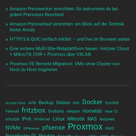
Amazon Preiswecker einrichten: So bekommst du bei
jedem Preissturz Bescheid
Amazon Preisverlauf verstehen: ein Blick auf die Technik
hinter Amzly
HTTP/3 & QUIC einfach erklärt – und live im Browser sehen
Eine sichere Multi-Site-Webplattform bauen: Hetzner Cloud
+ MikroTik CHR + Proxmox über VXLAN
Proxmox VE Remote Migration: VMs ohne Cluster von
Host zu Host migrieren
Docker
Backup
Debian
AVM
DynDNS
Access Point
DNS
fritzbox
Homelab
Grafana
Firewall
Hetzner
How To
Linux
IPv6
Mikrotik
NAS
IPv64.net
InfluxDB
Netzwerk
Proxmox
pfsense
NVMe
RAID
OPNsense
Raspberry Pi
Router