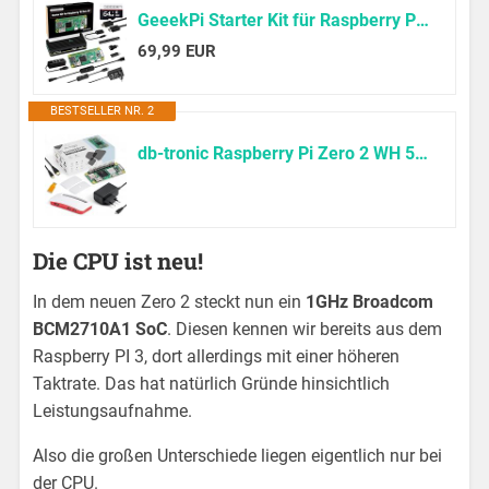
GeeekPi Starter Kit für Raspberry Pi Zero W, mit RPi Zero W Aluminum Gehäuse, 64GB SD Karte, Netzteil, 20Pin Header, Micro USB to OTG Adapter, HDMI Kabel, HDMI Adapter, Switch Kabel and 4 Port USB Hub
69,99 EUR
BESTSELLER NR. 2
db-tronic Raspberry Pi Zero 2 WH 512MB Starter Set | Netzteil 13W | Gehäuse mit 3 Abdeckungen | Mini HDMI Kabel | Kamera-Kabel | Gummifüße | Ideal für Smart Home, Retro Gaming & DIY Projekte
Die CPU ist neu!
In dem neuen Zero 2 steckt nun ein
1GHz Broadcom
BCM2710A1 SoC
. Diesen kennen wir bereits aus dem
Raspberry PI 3, dort allerdings mit einer höheren
Taktrate. Das hat natürlich Gründe hinsichtlich
Leistungsaufnahme.
Also die großen Unterschiede liegen eigentlich nur bei
der CPU.