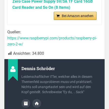
Zero Case Power Supply 5V/3A TF Card 16GB
Card Reader and So On (8 Items)
Bei Amazon ansehen
Quellen:
https://www.raspberrypi.com/products/raspberry-pi-
zero-2-w/
Ansichten:
34.800
Dennis Schröder
Leidenschaftlicher IT'ler, welcher alles in diesem
Themenfeld ausprobieren muss und praktiziert.
Nichts soll unangetastet sein und wird auf den
Kopf gestellt. Schreibweise "Ey du, .. Sack"