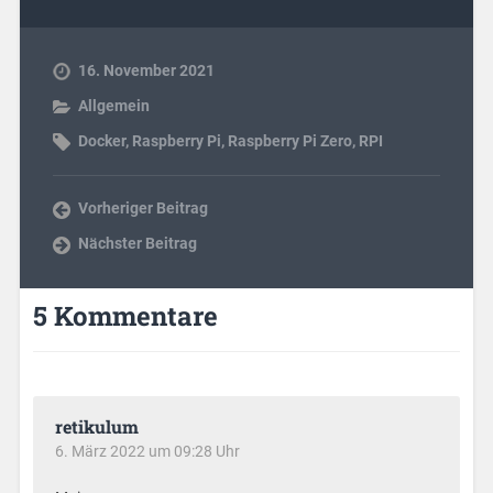
16. November 2021
Allgemein
Docker
,
Raspberry Pi
,
Raspberry Pi Zero
,
RPI
Vorheriger Beitrag
Nächster Beitrag
5 Kommentare
retikulum
6. März 2022 um 09:28 Uhr