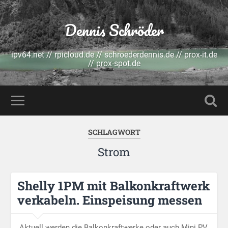
Dennis Schröder
ipv64.net // rpicloud.de // schroederdennis.de // prox-it.de
// prox-spot.de
SCHLAGWORT
Strom
Shelly 1PM mit Balkonkraftwerk
verkabeln. Einspeisung messen
Aktuell werden die Balkonkraftwerke oder auch Mini PV