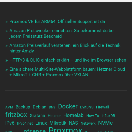
Proxmox VE für ARM64: Offizieller Support ist da
Amazon Preiswecker einrichten: So bekommst du bei
jedem Preissturz Bescheid
Amazon Preisverlauf verstehen: ein Blick auf die Technik
hinter Amzly
HTTP/3 & QUIC einfach erklärt – und live im Browser sehen
Eine sichere Multi-Site-Webplattform bauen: Hetzner Cloud
+ MikroTik CHR + Proxmox über VXLAN
Docker
Backup
Debian
Firewall
AVM
DynDNS
DNS
fritzbox
Homelab
Grafana
Hetzner
How To
InfluxDB
NVMe
Linux
NAS
IPv6
Mikrotik
IPv64.net
Netzwerk
Proxmox
pfsense