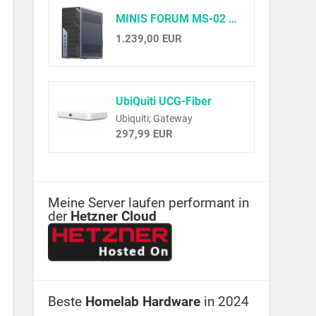
MINIS FORUM MS-02 Ultra Workstation Mini PC, Intel Core Ultra 9 285HX (24C/24T, up to 5.5GHz),PCIe 5.0 x16, 4× DDR5(ECC), 4× M.2, USB4 v2, Dual 25GbE+10GbE+2.5GbE(vPro), Wi-Fi 7,Barebone ohne RAM/SSD
1.239,00 EUR
UbiQuiti UCG-Fiber
Ubiquiti; Gateway
297,99 EUR
Meine Server laufen performant in
der
Hetzner Cloud
Beste
Homelab Hardware
in 2024