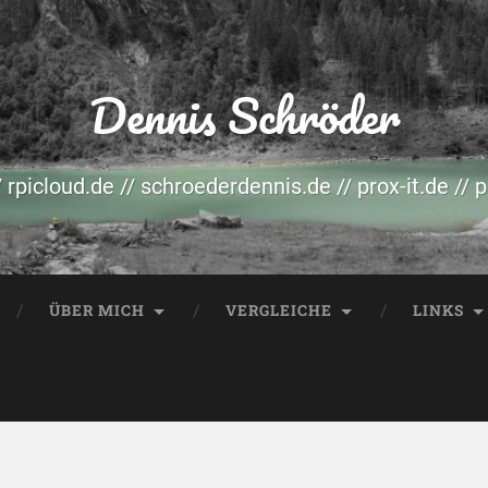
Dennis Schröder
/ rpicloud.de // schroederdennis.de // prox-it.de // 
ÜBER MICH
VERGLEICHE
LINKS