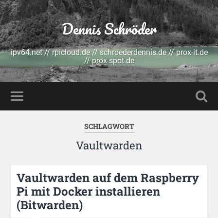
Dennis Schröder
ipv64.net // rpicloud.de // schroederdennis.de // prox-it.de
// prox-spot.de
SCHLAGWORT
Vaultwarden
Vaultwarden auf dem Raspberry
Pi mit Docker installieren
(Bitwarden)