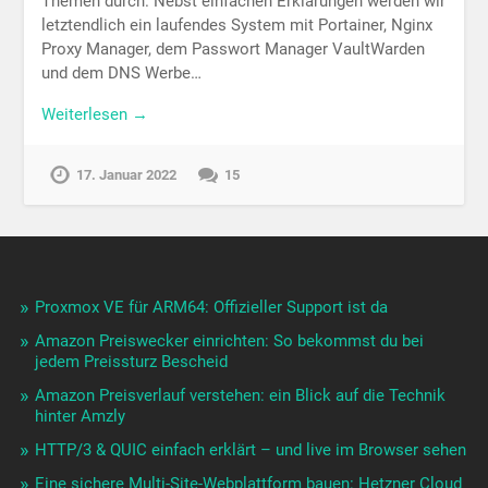
Themen durch. Nebst einfachen Erklärungen werden wir
letztendlich ein laufendes System mit Portainer, Nginx
Proxy Manager, dem Passwort Manager VaultWarden
und dem DNS Werbe…
Weiterlesen →
17. Januar 2022
15
Proxmox VE für ARM64: Offizieller Support ist da
Amazon Preiswecker einrichten: So bekommst du bei
jedem Preissturz Bescheid
Amazon Preisverlauf verstehen: ein Blick auf die Technik
hinter Amzly
HTTP/3 & QUIC einfach erklärt – und live im Browser sehen
Eine sichere Multi-Site-Webplattform bauen: Hetzner Cloud