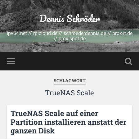
Dennis Schröder
ipv64.net // rpicloud.de // schroederdennis.de // prox-it.de
// prox-spot.de
SCHLAGWORT
TrueNAS Scale
TrueNAS Scale auf einer
Partition installieren anstatt der
ganzen Disk