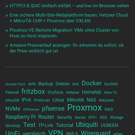
HTTP/3 & QUIC einfach erklärt – und live im Browser sehen
Eine sichere Multi-Site-Webplattform bauen: Hetzner Cloud
+ MikroTik CHR + Proxmox über VXLAN
Proxmox VE Remote Migration: VMs ohne Cluster von
Host zu Host migrieren
Amazon Preisverlauf anzeigen: So erkennst du sofort, ob
der Preis wirklich gut ist
Docker
Backup
Debian
AVM
DynDNS
Access Point
DNS
fritzbox
Homelab
Grafana
Firewall
Hetzner
How To
Linux
IPv6
Mikrotik
NAS
IPv64.net
InfluxDB
Netzwerk
Proxmox
pfsense
NVMe
RAID
OPNsense
Raspberry Pi
Router
Security
Server
SSD
Storage
SFP+
Test
Ubiquiti
Tutorial
TP-Link
UGREEN
Synology
VPN
UniFi
Wireguard
vergleich
Wifi 6
wlan