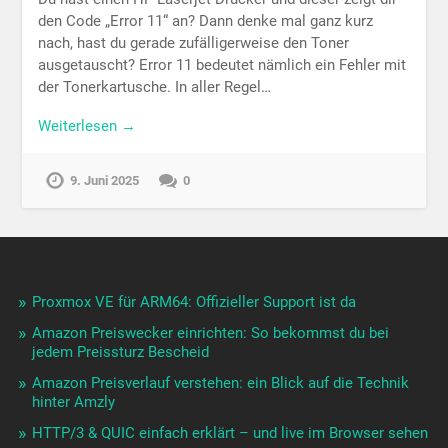
den Code „Error 11“ an? Dann denke mal ganz kurz
nach, hast du gerade zufälligerweise den Toner
ausgetauscht? Error 11 bedeutet nämlich ein Fehler mit
der Tonerkartusche. In aller Regel…
Weiterlesen →
9. Juni 2025
0
Proxmox VE für ARM64: Offizieller Support ist da
Amazon Preiswecker einrichten: So bekommst du bei
jedem Preissturz Bescheid
Amazon Preisverlauf verstehen: ein Blick auf die Technik
hinter Amzly
HTTP/3 & QUIC einfach erklärt – und live im Browser sehen