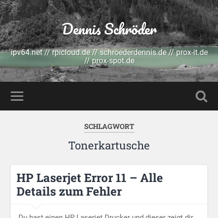
Dennis Schröder
ipv64.net // rpicloud.de // schroederdennis.de // prox-it.de
// prox-spot.de
SCHLAGWORT
Tonerkartusche
HP Laserjet Error 11 – Alle
Details zum Fehler
Du hast einen HP Laserjet Drucker und dieser zeigt dir