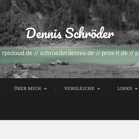
Dennis Schröder
/ rpicloud.de // schroederdennis.de // prox-it.de // 
ÜBER MICH
VERGLEICHE
LINKS