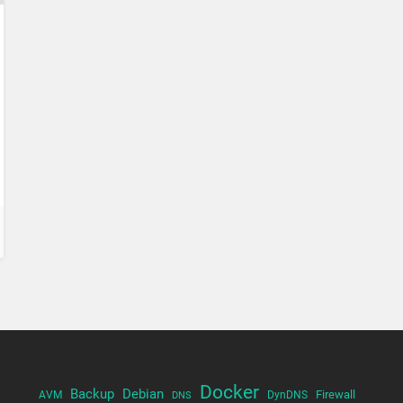
Docker
Backup
Debian
Firewall
AVM
DynDNS
DNS