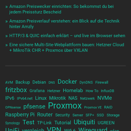
Amazon Preiswecker einrichten: So bekommst du bei
jedem Preissturz Bescheid
Amazon Preisverlauf verstehen: ein Blick auf die Technik
hinter Amzly
HTTP/3 & QUIC einfach erklärt – und live im Browser sehen
Eine sichere Multi-Site-Webplattform bauen: Hetzner Cloud
+ MikroTik CHR + Proxmox über VXLAN
Docker
Backup
Debian
Firewall
AVM
DynDNS
DNS
fritzbox
Homelab
Grafana
Hetzner
How To
InfluxDB
NVMe
Linux
NAS
IPv6
Mikrotik
IPv64.net
Netzwerk
Proxmox
pfsense
RAID
OPNsense
Proxmox VE
Raspberry Pi
Router
Security
Server
SSD
Storage
SFP+
Test
Ubiquiti
Tutorial
TP-Link
UGREEN
Synology
VPN
UniFi
Wireguard
vergleich