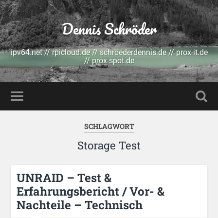
Dennis Schröder
ipv64.net // rpicloud.de // schroederdennis.de // prox-it.de
// prox-spot.de
SCHLAGWORT
Storage Test
UNRAID – Test &
Erfahrungsbericht / Vor- &
Nachteile – Technisch