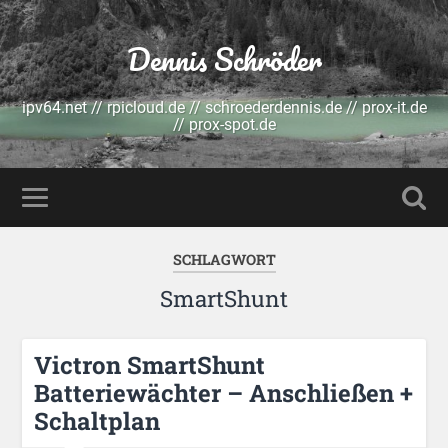
Dennis Schröder
ipv64.net // rpicloud.de // schroederdennis.de // prox-it.de
// prox-spot.de
SCHLAGWORT
SmartShunt
Victron SmartShunt
Batteriewächter – Anschließen +
Schaltplan