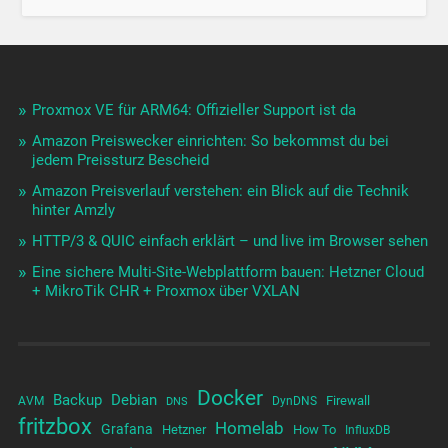
Proxmox VE für ARM64: Offizieller Support ist da
Amazon Preiswecker einrichten: So bekommst du bei
jedem Preissturz Bescheid
Amazon Preisverlauf verstehen: ein Blick auf die Technik
hinter Amzly
HTTP/3 & QUIC einfach erklärt – und live im Browser sehen
Eine sichere Multi-Site-Webplattform bauen: Hetzner Cloud
+ MikroTik CHR + Proxmox über VXLAN
Docker
Backup
Debian
Firewall
AVM
DynDNS
DNS
fritzbox
Homelab
Grafana
Hetzner
How To
InfluxDB