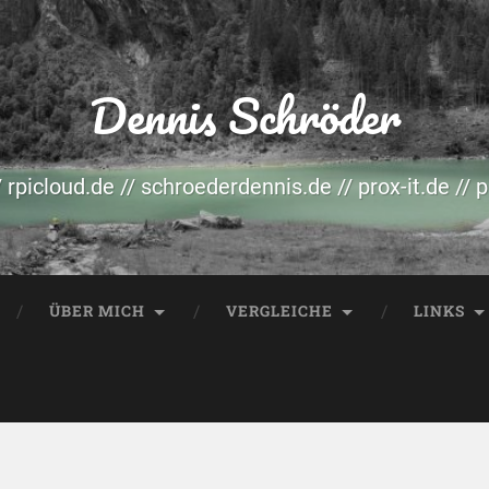
Dennis Schröder
/ rpicloud.de // schroederdennis.de // prox-it.de // 
ÜBER MICH
VERGLEICHE
LINKS