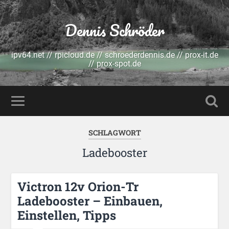
Dennis Schröder
ipv64.net // rpicloud.de // schroederdennis.de // prox-it.de
// prox-spot.de
SCHLAGWORT
Ladebooster
Victron 12v Orion-Tr
Ladebooster – Einbauen,
Einstellen, Tipps