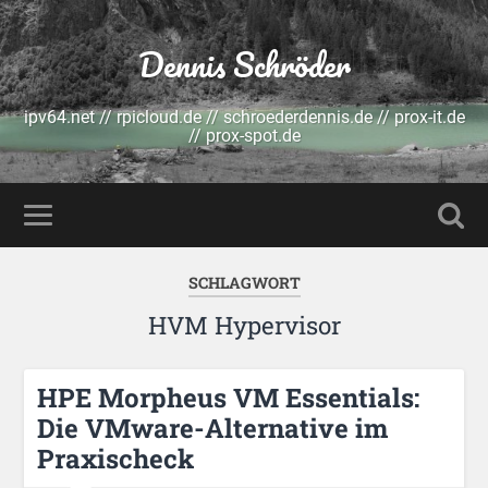
Dennis Schröder
ipv64.net // rpicloud.de // schroederdennis.de // prox-it.de
// prox-spot.de
SCHLAGWORT
HVM Hypervisor
HPE Morpheus VM Essentials:
Die VMware-Alternative im
Praxischeck