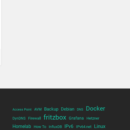
Docker
Backup
Debian
AVM
Access Point
DNS
fritzbox
Grafana
Firewall
Hetzner
DynDNS
Linux
Homelab
IPv6
How To
IPv64.net
InfluxDB