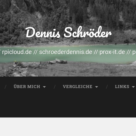
Dennis Schröder
/ rpicloud.de // schroederdennis.de // prox-it.de // 
ÜBER MICH
VERGLEICHE
LINKS