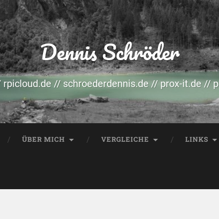
Dennis Schröder
/ rpicloud.de // schroederdennis.de // prox-it.de // 
ÜBER MICH
VERGLEICHE
LINKS