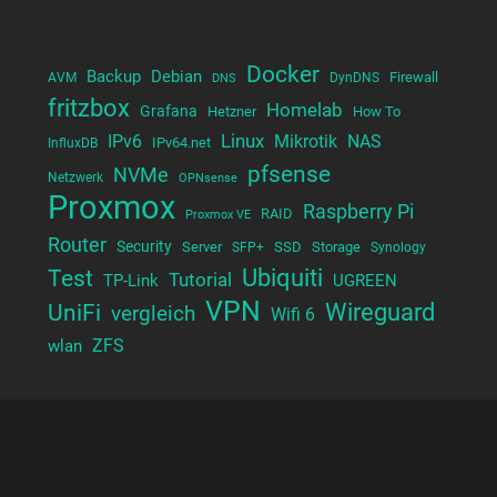
Docker
Backup
Debian
Firewall
AVM
DynDNS
DNS
fritzbox
Homelab
Grafana
Hetzner
How To
Linux
NAS
IPv6
Mikrotik
IPv64.net
InfluxDB
pfsense
NVMe
Netzwerk
OPNsense
Proxmox
Raspberry Pi
RAID
Proxmox VE
Router
Security
Server
SSD
Storage
SFP+
Synology
Test
Ubiquiti
Tutorial
TP-Link
UGREEN
VPN
UniFi
Wireguard
vergleich
Wifi 6
wlan
ZFS