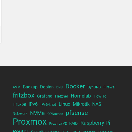
Docker
Backup
Debian
Firewall
AVM
DynDNS
DNS
fritzbox
Homelab
Grafana
Hetzner
How To
Linux
NAS
IPv6
Mikrotik
IPv64.net
InfluxDB
pfsense
NVMe
Netzwerk
OPNsense
Proxmox
Raspberry Pi
RAID
Proxmox VE
Router