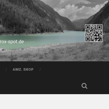
prox-spot.de
AMZ. SHOP