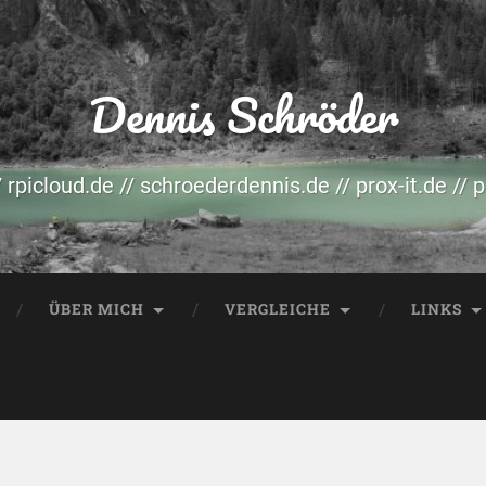
Dennis Schröder
/ rpicloud.de // schroederdennis.de // prox-it.de // 
ÜBER MICH
VERGLEICHE
LINKS