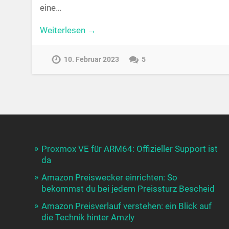
eine…
Weiterlesen →
10. Februar 2023
5
Proxmox VE für ARM64: Offizieller Support ist
da
Amazon Preiswecker einrichten: So
bekommst du bei jedem Preissturz Bescheid
Amazon Preisverlauf verstehen: ein Blick auf
die Technik hinter Amzly