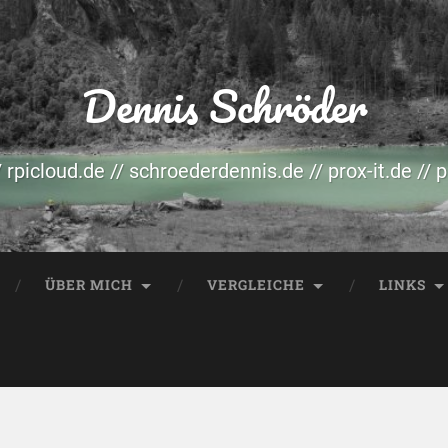
Dennis Schröder
/ rpicloud.de // schroederdennis.de // prox-it.de // 
ÜBER MICH
VERGLEICHE
LINKS