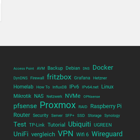
Docker
Backup
Debian
AVM
Access Point
DNS
fritzbox
Grafana
Firewall
Hetzner
DynDNS
Linux
Homelab
IPv6
How To
IPv64.net
InfluxDB
NVMe
Mikrotik
NAS
Netzwerk
OPNsense
Proxmox
pfsense
Raspberry Pi
RAID
Router
Security
Server
SSD
Storage
SFP+
Synology
Test
Ubiquiti
Tutorial
TP-Link
UGREEN
VPN
UniFi
Wireguard
vergleich
Wifi 6