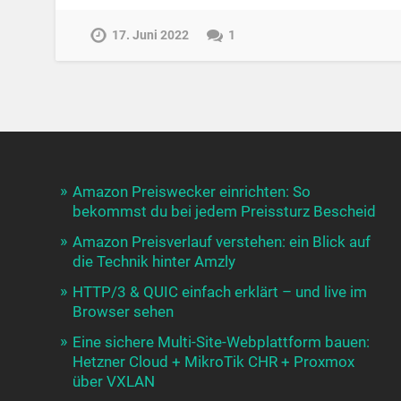
17. Juni 2022
1
Amazon Preiswecker einrichten: So
bekommst du bei jedem Preissturz Bescheid
Amazon Preisverlauf verstehen: ein Blick auf
die Technik hinter Amzly
HTTP/3 & QUIC einfach erklärt – und live im
Browser sehen
Eine sichere Multi-Site-Webplattform bauen:
Hetzner Cloud + MikroTik CHR + Proxmox
über VXLAN