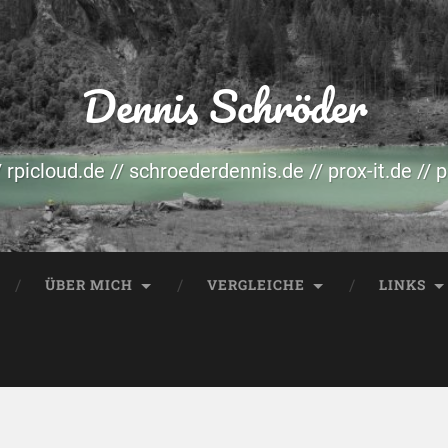
Dennis Schröder
/ rpicloud.de // schroederdennis.de // prox-it.de // 
ÜBER MICH
VERGLEICHE
LINKS