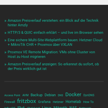
Amazon Preisverlauf verstehen: ein Blick auf die Technik
hinter Amzly
HTTP/3 & QUIC einfach erklärt – und live im Browser sehen
Eine sichere Multi-Site-Webplattform bauen: Hetzner Cloud
+ MikroTik CHR + Proxmox über VXLAN
Proxmox VE Remote Migration: VMs ohne Cluster von
Host zu Host migrieren
Amazon Preisverlauf anzeigen: So erkennst du sofort, ob
der Preis wirklich gut ist
Docker
Backup
Debian
AVM
DynDNS
Access Point
DNS
fritzbox
Homelab
Grafana
Firewall
Hetzner
How To
Linux
IPv6
Mikrotik
NAS