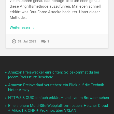
vielen Jahren genau das richtige Tool um eben genau
diese Angriffsmethode auszuführen. Mal eben schnell
erklärt was Brut-Force Attacke bedeutet. Unter dieser
Methode…
Weiterlesen →
31. Juli 2023
1
Amazon Preiswecker einrichten: So bekommst du bei
jedem Preissturz Bescheid
Amazon Preisverlauf verstehen: ein Blick auf die Technik
hinter Amzly
HTTP/3 & QUIC einfach erklärt – und live im Browser sehen
Eine sichere Multi-Site-Webplattform bauen: Hetzner Cloud
+ MikroTik CHR + Proxmox über VXLAN