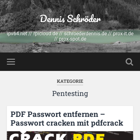
Dennis Schröder
ipv64.net // rpicloud.de // schroederdennis.de // prox-it.de
// prox-spot.de
KATEGORIE
Pentesting
PDF Passwort entfernen –
Passwort cracken mit pdfcrack